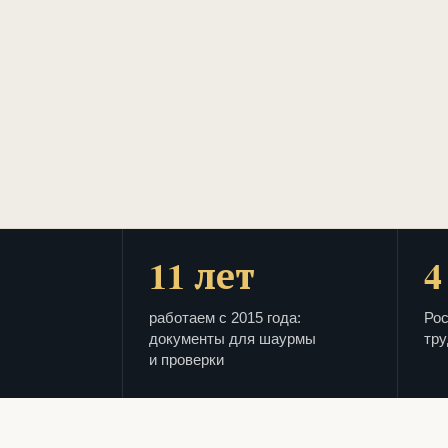
11 лет
4
работаем с 2015 года:
Рос
документы для шаурмы
тру
и проверки