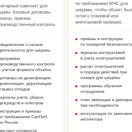
по требованиям МЧС для
нитарный комплект для
шаурмы, чтобы объект бы
урмы: базовые договоры,
готов к плановой или
рналы, приказы
внеплановой проверке.
производственный контроль.
приказы и инструкции
по пожарной безопасност
уведомление о начале
деятельности для шаурмы
журналы инструктажей
и учета огнетушителей
программа
производственного контроля
расчет огнетушителей
с учетом формата объекта
и порядок действий при
пожаре для шаурмы
договоры на дезинфекцию,
дезинсекцию, дератизацию
программы обучения
и вывоз отходов
сотрудников
журналы учета, уборок,
план эвакуации и деклар
дезсредств и осмотров
при необходимости
инструкции и приказы
консультация по замечан
по требованиям СанПиН
инспектора
по России
чек-лист готовности