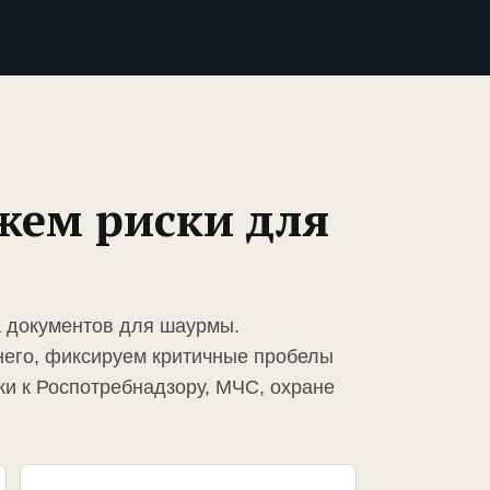
жем риски для
а документов для шаурмы.
него, фиксируем критичные пробелы
ки к Роспотребнадзору, МЧС, охране