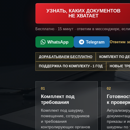
УЗНАТЬ, КАКИХ ДОКУМЕНТОВ
НЕ ХВАТАЕТ
Бесплатно · 15 минут · ответим в мессенджере, есл
WhatsApp
Telegram
Ответим за
ДОРАБАТЫВАЕМ БЕСПЛАТНО
КОМПЛЕКТ ПО 
ПОДДЕРЖКА ПО КОМПЛЕКТУ - 1 ГОД
НОВЫЕ ТР
01
02
Комплект под
Готовнос
требования
к провер
Комплект под шаурму,
Актуализир
помещение, сотрудников
документац
и требования
приказы и и
контролирующих органов
шаурмы по 