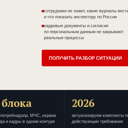
сотрудники не знают, какие журналы вест
и что показать инспектору по России
кадровые документы и согласия
по персональным данным не закрывают
реальные процессы
ПОЛУЧИТЬ РАЗБОР СИТУАЦИИ
 блока
2026
потребнадзор, МЧС, охрана
актуализируем комплекты п
да и кадры в одном контуре
действующие требования