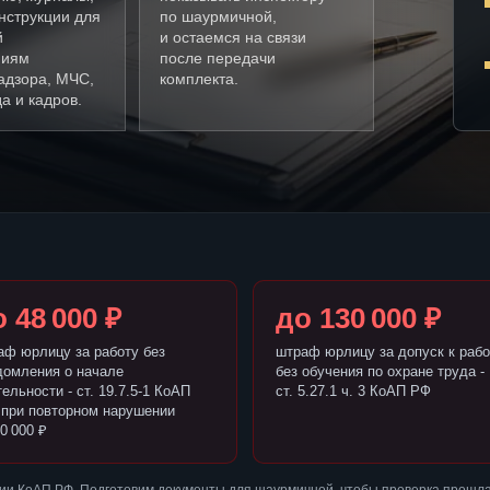
нструкции для
по шаурмичной,
й
и остаемся на связи
ниям
после передачи
адзора, МЧС,
комплекта.
а и кадров.
 48 000 ₽
до 130 000 ₽
аф юрлицу за работу без
штраф юрлицу за допуск к рабо
домления о начале
без обучения по охране труда -
ельности - ст. 19.7.5-1 КоАП
ст. 5.27.1 ч. 3 КоАП РФ
 при повторном нарушении
0 000 ₽