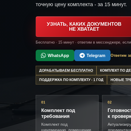
точную цену комплекта - за 15 минут.
УЗНАТЬ, КАКИХ ДОКУМЕНТОВ
НЕ ХВАТАЕТ
Бесплатно · 15 минут · ответим в мессенджере, есл
WhatsApp
Telegram
Ответим за
ДОРАБАТЫВАЕМ БЕСПЛАТНО
КОМПЛЕКТ ПО 
ПОДДЕРЖКА ПО КОМПЛЕКТУ - 1 ГОД
НОВЫЕ ТР
01
02
Комплект под
Готовнос
требования
к провер
Комплект под
Актуализир
шаурмичную, помещение,
документац