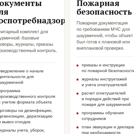
окументы
Пожарная
ля
безопасность
оспотребнадзора
Пожарная документация
по требованиям МЧС для
нитарный комплект для
шаурмичной, чтобы объект
урмичной: базовые
был готов к плановой или
говоры, журналы, приказы
внеплановой проверке.
производственный контроль.
приказы и инструкции
по пожарной безопасност
уведомление о начале
деятельности для
журналы инструктажей
шаурмичной
и учета огнетушителей
программа
расчет огнетушителей
производственного контроля
и порядок действий при
с учетом формата объекта
пожаре для шаурмичной
договоры на дезинфекцию,
программы обучения
дезинсекцию, дератизацию
сотрудников
и вывоз отходов
план эвакуации и деклар
журналы учета, уборок,
при необходимости