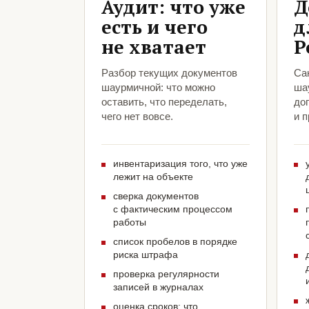
Аудит: что уже
Д
есть и чего
д
не хватает
Р
Разбор текущих документов
Са
шаурмичной: что можно
ша
оставить, что переделать,
до
чего нет вовсе.
и 
инвентаризация того, что уже
лежит на объекте
сверка документов
с фактическим процессом
работы
список пробелов в порядке
риска штрафа
проверка регулярности
записей в журналах
оценка сроков: что