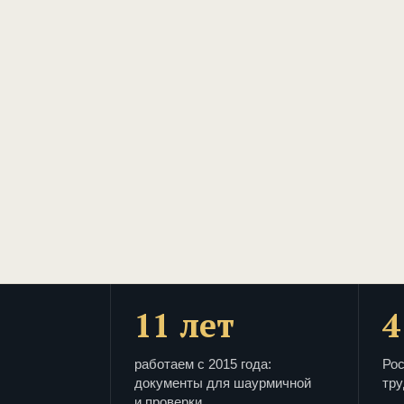
11 лет
4
работаем с 2015 года:
Рос
документы для шаурмичной
тру
и проверки