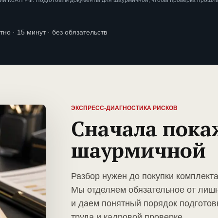
ии КоАП РФ. Подготовим документы для шаурмичной, чтобы проверка прошла
тно · 15 минут · без обязательств
ЭКСПРЕСС-ДИАГНОСТИКА РИСКОВ
Сначала пока
шаурмичной
Разбор нужен до покупки комплект
Мы отделяем обязательное от лиш
и даем понятный порядок подготов
труда и кадровой проверке.