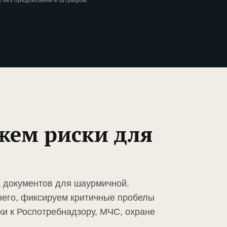
 без предписаний и штрафов.
жем риски для
а документов для шаурмичной.
него, фиксируем критичные пробелы
ки к Роспотребнадзору, МЧС, охране