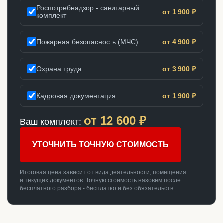
Роспотребнадзор - санитарный
от 1 900 ₽
комплект
Пожарная безопасность (МЧС)
от 4 900 ₽
Охрана труда
от 3 900 ₽
Кадровая документация
от 1 900 ₽
от
12 600
₽
Ваш комплект:
УТОЧНИТЬ ТОЧНУЮ СТОИМОСТЬ
Итоговая цена зависит от вида деятельности, помещения
и текущих документов. Точную стоимость назовём после
бесплатного разбора - бесплатно и без обязательств.