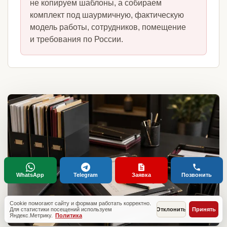
не копируем шаблоны, а собираем
комплект под шаурмичную, фактическую
модель работы, сотрудников, помещение
и требования по России.
WhatsApp
Telegram
Заявка
Позвонить
Cookie помогают сайту и формам работать корректно.
Для статистики посещений используем
Отклонить
Принять
Яндекс.Метрику.
Политика