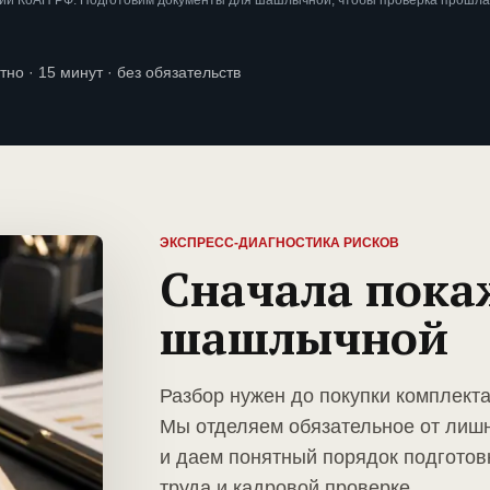
ии КоАП РФ. Подготовим документы для шашлычной, чтобы проверка прошла
тно · 15 минут · без обязательств
ЭКСПРЕСС-ДИАГНОСТИКА РИСКОВ
Сначала пока
шашлычной
Разбор нужен до покупки комплект
Мы отделяем обязательное от лиш
и даем понятный порядок подготов
труда и кадровой проверке.