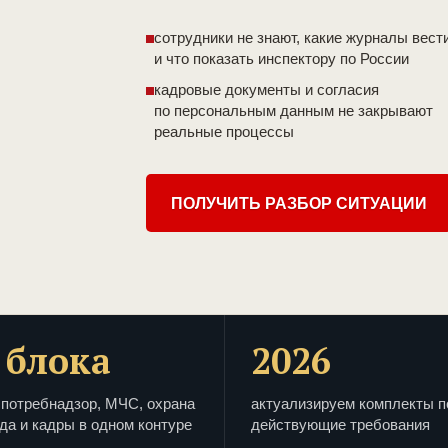
сотрудники не знают, какие журналы вест
и что показать инспектору по России
кадровые документы и согласия
по персональным данным не закрывают
реальные процессы
ПОЛУЧИТЬ РАЗБОР СИТУАЦИИ
 блока
2026
потребнадзор, МЧС, охрана
актуализируем комплекты п
да и кадры в одном контуре
действующие требования