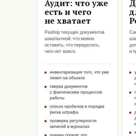
Аудит: что уже
Д
есть и чего
д
не хватает
Р
Разбор текущих документов
Са
шашлычной: что можно
ша
оставить, что переделать,
до
чего нет вовсе.
и 
инвентаризация того, что уже
лежит на объекте
сверка документов
с фактическим процессом
работы
список пробелов в порядке
риска штрафа
проверка регулярности
записей в журналах
оценка сроков: что