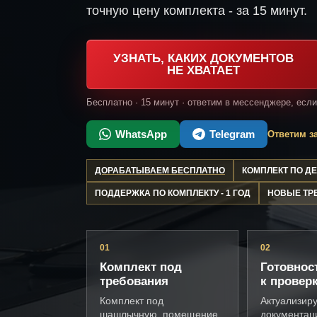
точную цену комплекта - за 15 минут.
УЗНАТЬ, КАКИХ ДОКУМЕНТОВ
НЕ ХВАТАЕТ
Бесплатно · 15 минут · ответим в мессенджере, есл
WhatsApp
Telegram
Ответим за
ДОРАБАТЫВАЕМ БЕСПЛАТНО
КОМПЛЕКТ ПО 
ПОДДЕРЖКА ПО КОМПЛЕКТУ - 1 ГОД
НОВЫЕ ТР
01
02
Комплект под
Готовнос
требования
к провер
Комплект под
Актуализир
шашлычную, помещение,
документац