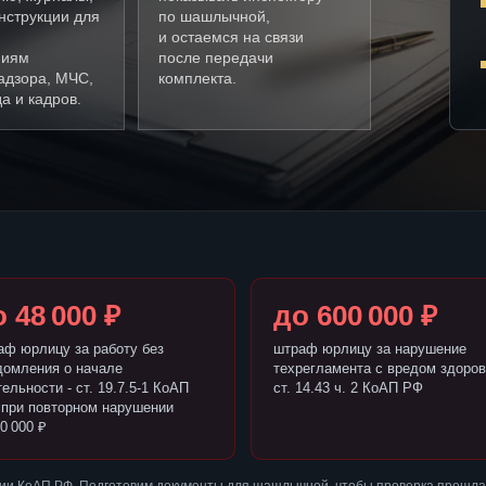
нструкции для
по шашлычной,
и остаемся на связи
ниям
после передачи
адзора, МЧС,
комплекта.
а и кадров.
 48 000 ₽
до 600 000 ₽
аф юрлицу за работу без
штраф юрлицу за нарушение
домления о начале
техрегламента с вредом здоров
ельности - ст. 19.7.5-1 КоАП
ст. 14.43 ч. 2 КоАП РФ
 при повторном нарушении
0 000 ₽