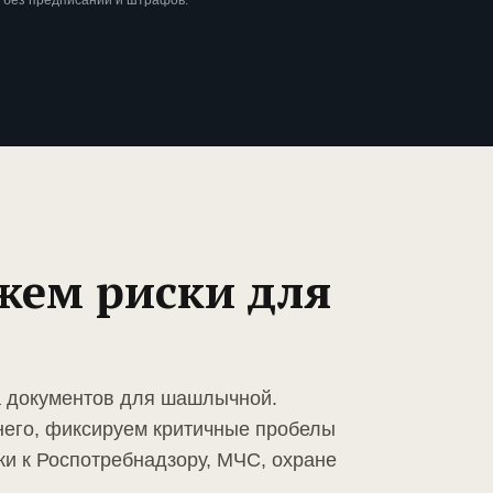
 без предписаний и штрафов.
жем риски для
а документов для шашлычной.
него, фиксируем критичные пробелы
ки к Роспотребнадзору, МЧС, охране