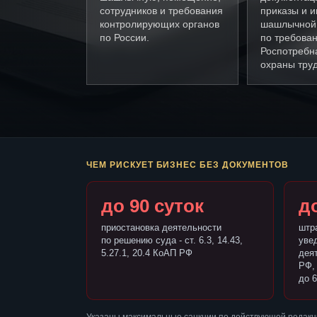
сотрудников и требования
приказы и и
контролирующих органов
шашлычной
по России.
по требова
Роспотребн
охраны труд
ЧЕМ РИСКУЕТ БИЗНЕС БЕЗ ДОКУМЕНТОВ
до 90 суток
до
приостановка деятельности
штр
по решению суда - ст. 6.3, 14.43,
уве
5.27.1, 20.4 КоАП РФ
деят
РФ,
до 6