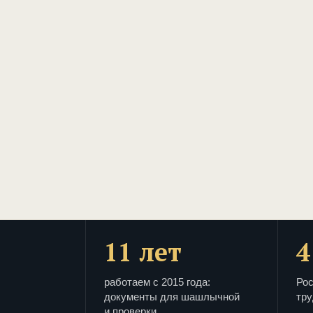
11 лет
4
работаем с 2015 года:
Рос
документы для шашлычной
тру
и проверки