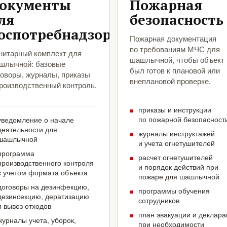
окументы
Пожарная
ля
безопасность
оспотребнадзора
Пожарная документация
по требованиям МЧС для
нитарный комплект для
шашлычной, чтобы объект
шлычной: базовые
был готов к плановой или
говоры, журналы, приказы
внеплановой проверке.
производственный контроль.
приказы и инструкции
по пожарной безопасност
уведомление о начале
деятельности для
журналы инструктажей
шашлычной
и учета огнетушителей
программа
расчет огнетушителей
производственного контроля
и порядок действий при
с учетом формата объекта
пожаре для шашлычной
договоры на дезинфекцию,
программы обучения
дезинсекцию, дератизацию
сотрудников
и вывоз отходов
план эвакуации и деклар
журналы учета, уборок,
при необходимости