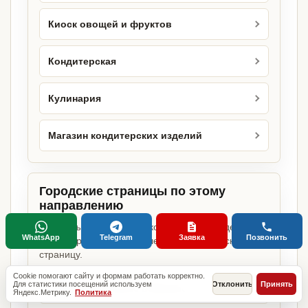
Киоск овощей и фруктов
Кондитерская
Кулинария
Магазин кондитерских изделий
Городские страницы по этому
направлению
Если объект работает в конкретном городе,
WhatsApp
Telegram
Заявка
Позвонить
можно сразу открыть релевантную городскую
страницу.
Cookie помогают сайту и формам работать корректно.
Для статистики посещений используем
Отклонить
Принять
Розничный бизнес в Москве
Яндекс.Метрику.
Политика