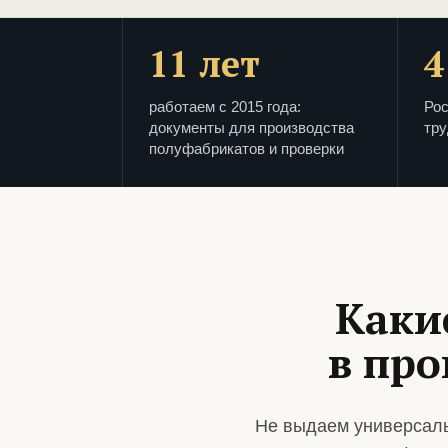
11 лет
4
работаем с 2015 года:
Рос
документы для производства
тру
полуфабрикатов и проверки
Каки
в про
Не выдаем универсаль