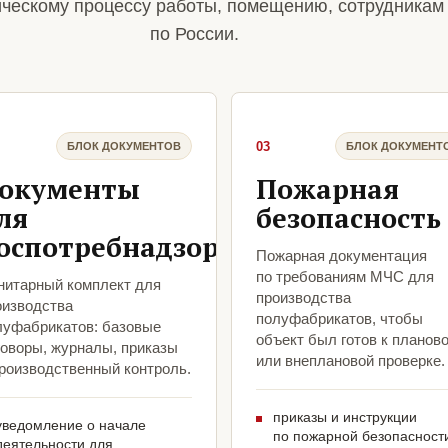
ическому процессу работы, помещению, сотрудникам
по России.
03
БЛОК ДОКУМЕНТОВ
БЛОК ДОКУМЕНТ
окументы
Пожарная
ля
безопасность
оспотребнадзора
Пожарная документация
по требованиям МЧС для
нитарный комплект для
производства
оизводства
полуфабрикатов, чтобы
луфабрикатов: базовые
объект был готов к планов
говоры, журналы, приказы
или внеплановой проверке.
производственный контроль.
приказы и инструкции
уведомление о начале
по пожарной безопасност
деятельности для