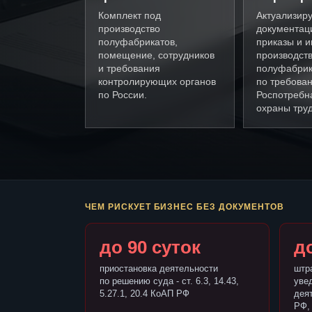
Комплект под
Актуализир
производство
документац
полуфабрикатов,
приказы и и
помещение, сотрудников
производст
и требования
полуфабрик
контролирующих органов
по требова
по России.
Роспотребн
охраны труд
ЧЕМ РИСКУЕТ БИЗНЕС БЕЗ ДОКУМЕНТОВ
до 90 суток
до
приостановка деятельности
штр
по решению суда - ст. 6.3, 14.43,
уве
5.27.1, 20.4 КоАП РФ
деят
РФ,