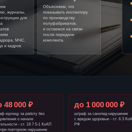
уем
Объясняем, что
ию, журналы,
показывать инспектору
нструкции для
по производству
ва
полуфабрикатов,
атов
и остаемся на связи
ниям
после передачи
адзора, МЧС,
комплекта.
а и кадров.
 48 000 ₽
до 1 000 000 ₽
аф юрлицу за работу без
штраф за санэпид-нарушение
домления о начале
с вредом здоровью - ст. 6.3 Ко
ельности - ст. 19.7.5-1 КоАП
РФ
 при повторном нарушении