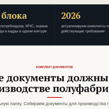
 блока
2026
потребнадзор, МЧС, охрана
актуализируем комплекты п
да и кадры в одном контуре
действующие требования
КОМПЛЕКТ ДОКУМЕНТОВ
е документы должны
изводстве полуфабр
ную папку. Собираем документы для производства 