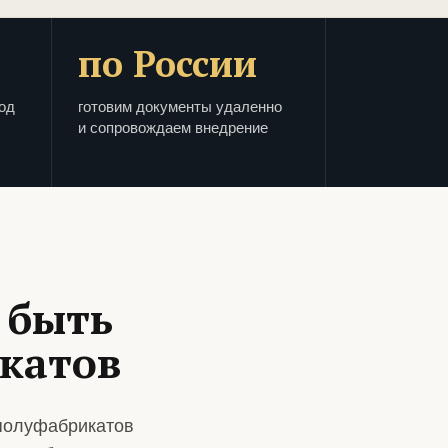
по России
од
готовим документы удаленно
и сопровождаем внедрение
 быть
икатов
полуфабрикатов