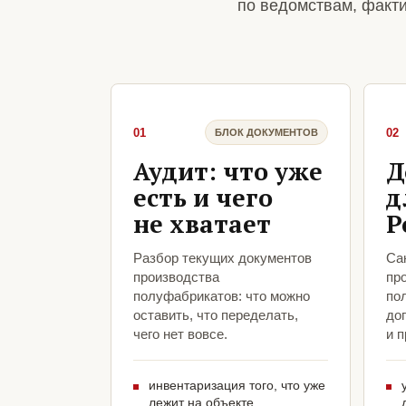
по ведомствам, факт
01
02
БЛОК ДОКУМЕНТОВ
Аудит: что уже
Д
есть и чего
д
не хватает
Р
Разбор текущих документов
Са
производства
пр
полуфабрикатов: что можно
по
оставить, что переделать,
до
чего нет вовсе.
и 
инвентаризация того, что уже
лежит на объекте