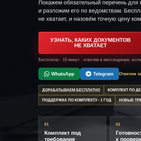
Покажем обязательный перечень для 
и разложим его по ведомствам. Беспл
не хватает, и назовём точную цену ком
УЗНАТЬ, КАКИХ ДОКУМЕНТОВ
НЕ ХВАТАЕТ
Бесплатно · 15 минут · ответим в мессенджере, есл
WhatsApp
Telegram
Ответим за
ДОРАБАТЫВАЕМ БЕСПЛАТНО
КОМПЛЕКТ ПО 
ПОДДЕРЖКА ПО КОМПЛЕКТУ - 1 ГОД
НОВЫЕ ТР
01
02
Комплект под
Готовнос
требования
к провер