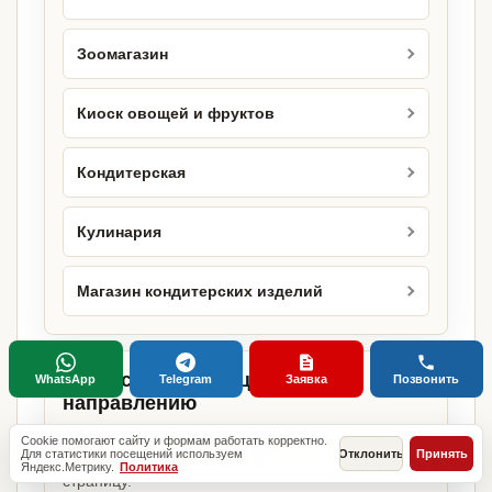
Зоомагазин
Киоск овощей и фруктов
Кондитерская
Кулинария
Магазин кондитерских изделий
Городские страницы по этому
WhatsApp
Telegram
Заявка
Позвонить
направлению
Если объект работает в конкретном городе,
Cookie помогают сайту и формам работать корректно.
Для статистики посещений используем
Отклонить
Принять
можно сразу открыть релевантную городскую
Яндекс.Метрику.
Политика
страницу.