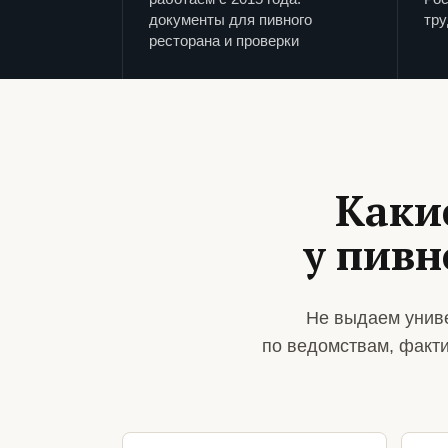
документы для пивного
тру
ресторана и проверки
Каки
у пивн
Не выдаем униве
по ведомствам, факт