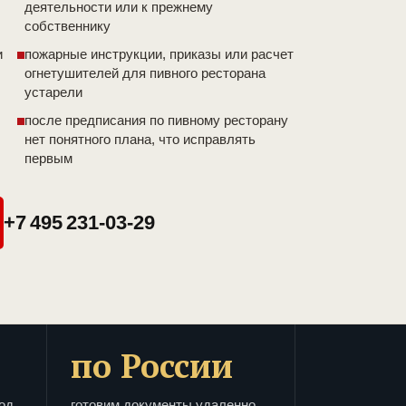
деятельности или к прежнему
собственнику
и
пожарные инструкции, приказы или расчет
огнетушителей для пивного ресторана
устарели
после предписания по пивному ресторану
нет понятного плана, что исправлять
первым
+7 495 231-03-29
по России
од
готовим документы удаленно