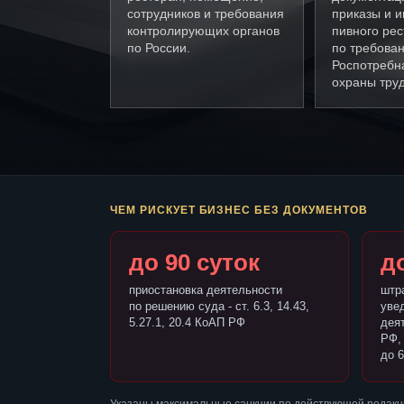
сотрудников и требования
приказы и и
контролирующих органов
пивного ре
по России.
по требова
Роспотребн
охраны труд
ЧЕМ РИСКУЕТ БИЗНЕС БЕЗ ДОКУМЕНТОВ
до 90 суток
до
приостановка деятельности
штр
по решению суда - ст. 6.3, 14.43,
уве
5.27.1, 20.4 КоАП РФ
деят
РФ,
до 6