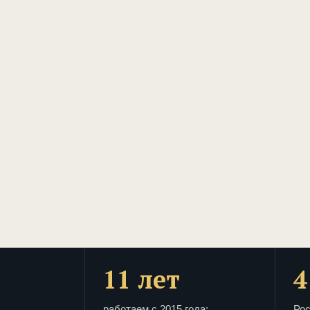
11 лет
4
работаем с 2015 года:
Рос