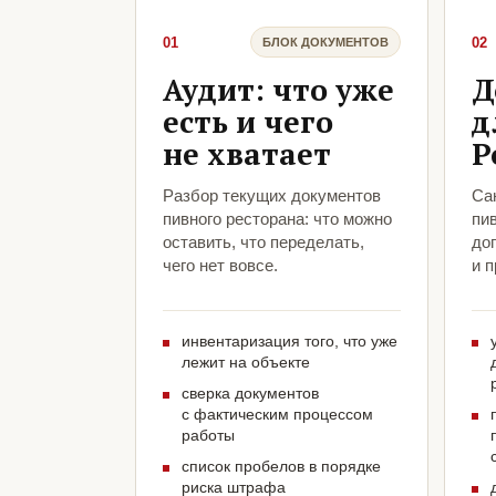
01
02
БЛОК ДОКУМЕНТОВ
Аудит: что уже
Д
есть и чего
д
не хватает
Р
Разбор текущих документов
Са
пивного ресторана: что можно
пив
оставить, что переделать,
до
чего нет вовсе.
и 
инвентаризация того, что уже
лежит на объекте
сверка документов
с фактическим процессом
работы
список пробелов в порядке
риска штрафа