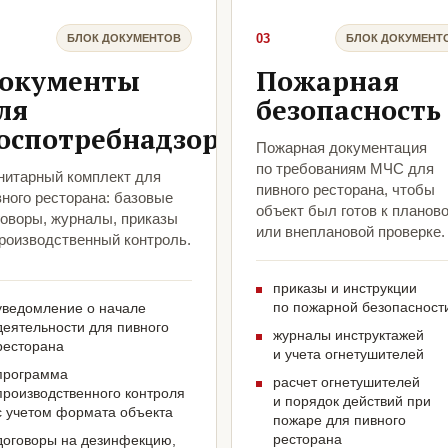
03
БЛОК ДОКУМЕНТОВ
БЛОК ДОКУМЕНТ
окументы
Пожарная
ля
безопасность
оспотребнадзора
Пожарная документация
по требованиям МЧС для
нитарный комплект для
пивного ресторана, чтобы
ного ресторана: базовые
объект был готов к планов
говоры, журналы, приказы
или внеплановой проверке.
производственный контроль.
приказы и инструкции
по пожарной безопасност
уведомление о начале
деятельности для пивного
журналы инструктажей
ресторана
и учета огнетушителей
программа
расчет огнетушителей
производственного контроля
и порядок действий при
с учетом формата объекта
пожаре для пивного
ресторана
договоры на дезинфекцию,