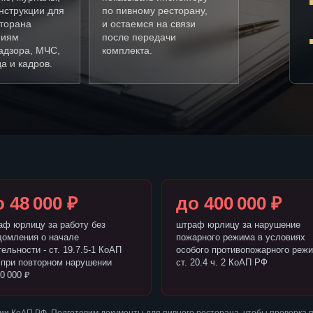
нструкции для
по пивному ресторану,
сторана
и остаемся на связи
ниям
после передачи
адзора, МЧС,
комплекта.
а и кадров.
 48 000 ₽
до 400 000 ₽
аф юрлицу за работу без
штраф юрлицу за нарушение
домления о начале
пожарного режима в условиях
ельности - ст. 19.7.5-1 КоАП
особого противопожарного режи
 при повторном нарушении
ст. 20.4 ч. 2 КоАП РФ
0 000 ₽