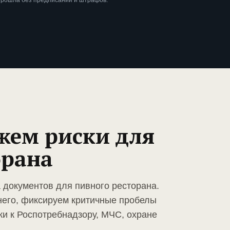
прошла без предписаний и штрафов.
жем риски для
орана
 документов для пивного ресторана.
него, фиксируем критичные пробелы
ки к Роспотребнадзору, МЧС, охране