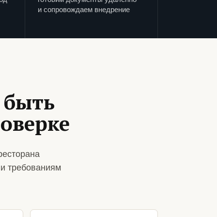
и сопровождаем внедрение
 быть
роверке
ресторана
 и требованиям