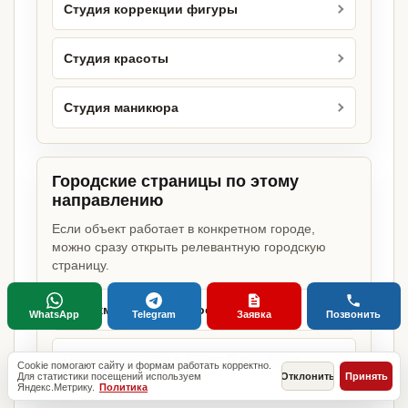
Студия коррекции фигуры
Студия красоты
Студия маникюра
Городские страницы по этому
направлению
Если объект работает в конкретном городе,
можно сразу открыть релевантную городскую
страницу.
Парикмахерская в Москве
WhatsApp
Telegram
Заявка
Позвонить
Парикмахерская в Санкт-Петербурге
Cookie помогают сайту и формам работать корректно.
Для статистики посещений используем
Отклонить
Принять
Яндекс.Метрику.
Политика