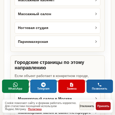
Массажный кабинет
Массажный салон
Ногтевая студия
Парикмахерская
Городские страницы по этому
направлению
Если объект работает в конкретном городе,
можно сразу открыть релевантную городскую
страницу.
WhatsApp
Telegram
Заявка
Позвонить
Маникюрный салон в Москве
Cookie помогают сайту и формам работать корректно.
Для статистики посещений используем
Отклонить
Принять
Яндекс.Метрику.
Политика
Маникюрный салон в Санкт-Петербурге