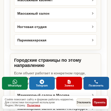
Массажный кабинет
Массажный салон
Ногтевая студия
Парикмахерская
Городские страницы по этому
направлению
Если объект работает в конкретном городе,
можно сразу открыть релевантную городскую
страницу.
WhatsApp
Telegram
Заявка
Позвонить
Маникюрный салон в Москве
Cookie помогают сайту и формам работать корректно.
Для статистики посещений используем
Отклонить
Принять
Яндекс.Метрику.
Политика
Маникюрный салон в Санкт-Петербурге