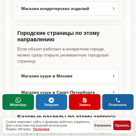
Магазин кондитерских изделий
Городские страницы по этому
направлению
Если объект работает в конкретном городе,
можно сразу открыть релевантную городскую
страницу.
Магазин суши в Москве
Магазин суши в Санкт-Петербурге
WhatsApp
Telegram
Заявка
Позвонить
Базовые разделы по этому запросу
Cookie помогают сайту и формам работать корректно.
Для статистики посещений используем
Отклонить
Принять
Родительские страницы дают более широкий
Яндекс.Метрику.
Политика
обзор услуги, объекта или региона без лишних