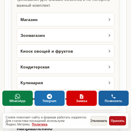
важный комплект.
Магазин
Зоомагазин
Киоск овощей и фруктов
Кондитерская
Кулинария
Магазин кондитерских изделий
WhatsApp
Telegram
Заявка
Позвонить
Cookie помогают сайту и формам работать корректно.
Для статистики посещений используем
Отклонить
Принять
Городские страницы по этому
Яндекс.Метрику.
Политика
направлению