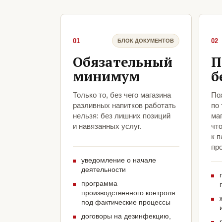
01
02
БЛОК ДОКУМЕНТОВ
Обязательный
П
минимум
б
Только то, без чего магазина
По
разливных напитков работать
по
нельзя: без лишних позиций
ма
и навязанных услуг.
чт
к 
про
уведомление о начале
деятельности
программа
производственного контроля
под фактические процессы
договоры на дезинфекцию,