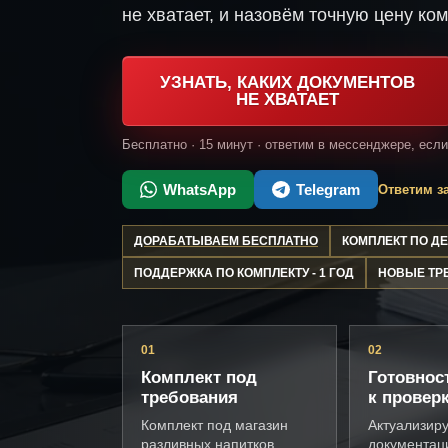
не хватает, и назовём точную цену ком
УЗНАТЬ, КАКИХ ДОКУМЕНТОВ
НЕ ХВАТАЕТ
Бесплатно · 15 минут · ответим в мессенджере, есл
WhatsApp
Telegram
Ответим за
ДОРАБАТЫВАЕМ БЕСПЛАТНО
КОМПЛЕКТ ПО 
ПОДДЕРЖКА ПО КОМПЛЕКТУ - 1 ГОД
НОВЫЕ ТР
01
02
Комплект под
Готовнос
требования
к провер
Комплект под магазин
Актуализир
разливных напитков,
документац