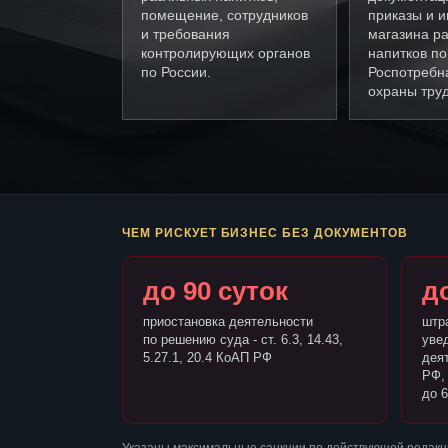
помещение, сотрудников
приказы и и
и требования
магазина р
контролирующих органов
напитков п
по России.
Роспотребн
охраны труд
ЧЕМ РИСКУЕТ БИЗНЕС БЕЗ ДОКУМЕНТОВ
до 90 суток
до
приостановка деятельности
штр
по решению суда - ст. 6.3, 14.43,
уве
5.27.1, 20.4 КоАП РФ
деят
РФ,
до 6