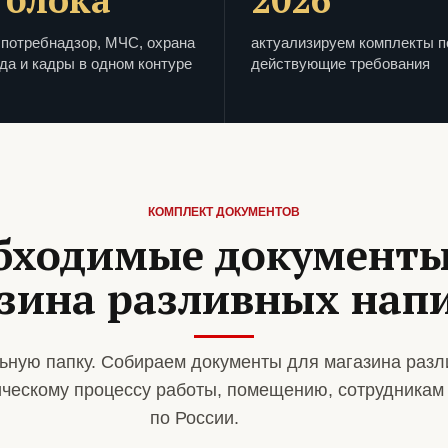
потребнадзор, МЧС, охрана
актуализируем комплекты п
да и кадры в одном контуре
действующие требования
КОМПЛЕКТ ДОКУМЕНТОВ
бходимые документы
зина разливных нап
ную папку. Собираем документы для магазина разл
ическому процессу работы, помещению, сотрудникам
по России.