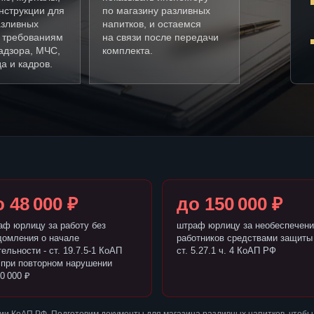
нструкции для
по магазину разливных
азливных
напитков, и остаемся
о требованиям
на связи после передачи
адзора, МЧС,
комплекта.
а и кадров.
 48 000 ₽
до 150 000 ₽
аф юрлицу за работу без
штраф юрлицу за необеспечени
домления о начале
работников средствами защиты 
ельности - ст. 19.7.5-1 КоАП
ст. 5.27.1 ч. 4 КоАП РФ
 при повторном нарушении
0 000 ₽