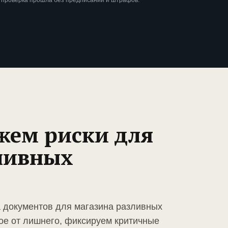
 проверка прошла без предписаний и штрафов.
жем риски для
ливных
а документов для магазина разливных
ое от лишнего, фиксируем критичные