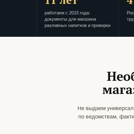
работаем с 2015 года:
Рос
документы для магазина
тру
разливных напитков и проверки
Нео
мага
Не выдаем универсаль
по ведомствам, факт