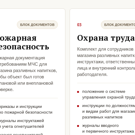
03
БЛОК ДОКУМЕНТОВ
БЛОК ДОКУМЕНТ
ожарная
Охрана труда
езопасность
Комплект для сотрудников
магазина разливных напитк
жарная документация
инструктажи, ответственны
 требованиям МЧС для
лица и внутренний контрол
газина разливных напитков,
работодателя.
обы объект был готов
плановой или внеплановой
верке.
положение о системе
управления охраной труд
инструкции по должностя
приказы и инструкции
и видам работ для магази
по пожарной безопасности
разливных напитков
журналы инструктажей
журналы вводного
и учета огнетушителей
и первичного инструктажа
расчет огнетушителей