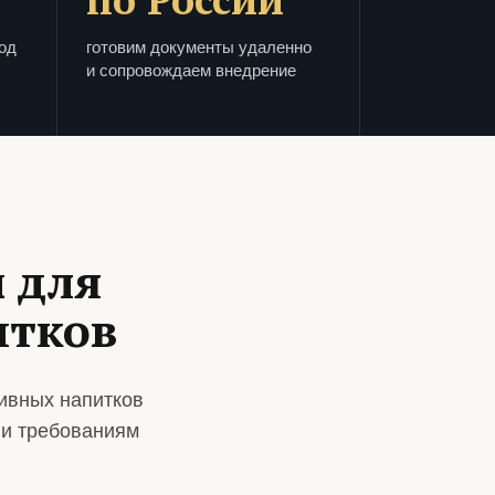
од
готовим документы удаленно
и сопровождаем внедрение
 для
итков
ивных напитков
 и требованиям