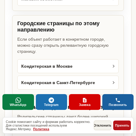
Городские страницы по этому
направлению
Если объект работает в конкретном городе,
можно сразу открыть релевантную городскую
страницу.
Кондитерская в Москве
Кондитерская в Санкт-Петербурге
WhatsApp
Telegram
Заявка
Позвонить
Базовые разделы по этому запросу
Родительские страницы дают более широкий
Cookie помогают сайту и формам работать корректно.
обзор услуги, объекта или региона без лишних
Для статистики посещений используем
Отклонить
Принять
переходов.
Яндекс.Метрику.
Политика