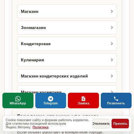
Магазин
Зоомагазин
Кондитерская
Кулинария
Магазин кондитерских изделий
Магазин косметики
WhatsApp
Telegram
Заявка
Позвонить
Городские страницы по этому
Cookie помогают сайту и формам работать корректно.
направлению
Для статистики посещений используем
Отклонить
Принять
Яндекс.Метрику.
Политика
Если объект работает в конкретном городе,