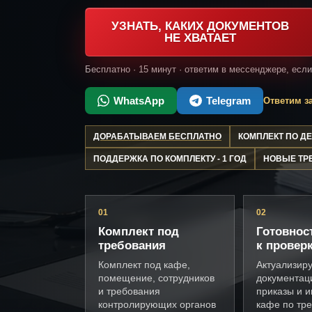
УЗНАТЬ, КАКИХ ДОКУМЕНТОВ
НЕ ХВАТАЕТ
Бесплатно · 15 минут · ответим в мессенджере, есл
WhatsApp
Telegram
Ответим за
ДОРАБАТЫВАЕМ БЕСПЛАТНО
КОМПЛЕКТ ПО 
ПОДДЕРЖКА ПО КОМПЛЕКТУ - 1 ГОД
НОВЫЕ ТР
01
02
Комплект под
Готовнос
требования
к провер
Комплект под кафе,
Актуализир
помещение, сотрудников
документац
и требования
приказы и и
контролирующих органов
кафе по тр