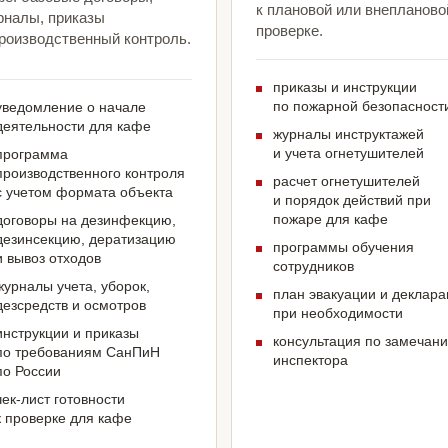
к плановой или внепланово
рналы, приказы
проверке.
производственный контроль.
приказы и инструкции
по пожарной безопасност
уведомление о начале
деятельности для кафе
журналы инструктажей
и учета огнетушителей
программа
производственного контроля
расчет огнетушителей
с учетом формата объекта
и порядок действий при
пожаре для кафе
договоры на дезинфекцию,
дезинсекцию, дератизацию
программы обучения
и вывоз отходов
сотрудников
журналы учета, уборок,
план эвакуации и деклар
дезсредств и осмотров
при необходимости
инструкции и приказы
консультация по замечан
по требованиям СанПиН
инспектора
по России
чек-лист готовности
к проверке для кафе