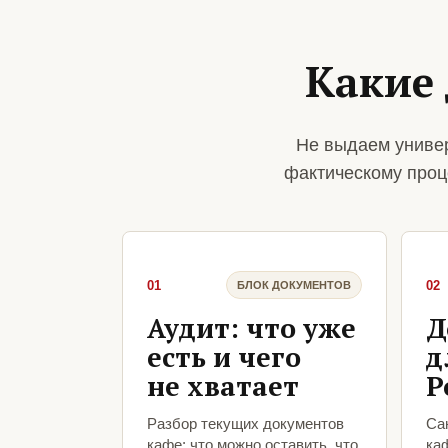
Какие
Не выдаем универ
фактическому проц
01
02
БЛОК ДОКУМЕНТОВ
Аудит: что уже
Д
есть и чего
д
не хватает
Р
Разбор текущих документов
Са
кафе: что можно оставить, что
ка