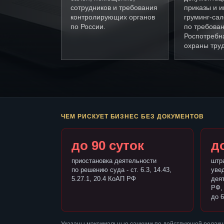
сотрудников и требования
приказы и и
контролирующих органов
груминг-са
по России.
по требова
Роспотребн
охраны труд
ЧЕМ РИСКУЕТ БИЗНЕС БЕЗ ДОКУМЕНТОВ
до 90 суток
до
приостановка деятельности
штр
по решению суда - ст. 6.3, 14.43,
уве
5.27.1, 20.4 КоАП РФ
деят
РФ,
до 6