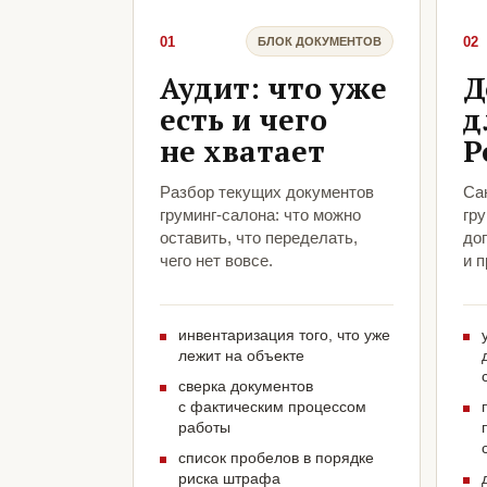
01
02
БЛОК ДОКУМЕНТОВ
Аудит: что уже
Д
есть и чего
д
не хватает
Р
Разбор текущих документов
Са
груминг-салона: что можно
гр
оставить, что переделать,
до
чего нет вовсе.
и 
инвентаризация того, что уже
лежит на объекте
сверка документов
с фактическим процессом
работы
список пробелов в порядке
риска штрафа