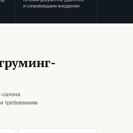
и сопровождаем внедрение
груминг-
г-салона
 и требованиям