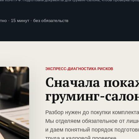
и КоАП РФ. Подготовим документы для груминг-салона, чтобы проверка про
тно · 15 минут · без обязательств
ЭКСПРЕСС-ДИАГНОСТИКА РИСКОВ
Сначала пока
груминг-сало
Разбор нужен до покупки комплекта
Мы отделяем обязательное от лиш
и даем понятный порядок подготов
труда и кадровой проверке.