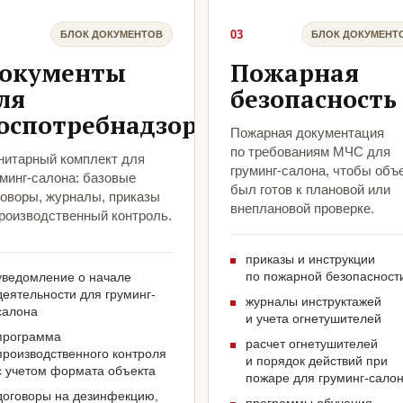
03
БЛОК ДОКУМЕНТОВ
БЛОК ДОКУМЕНТ
окументы
Пожарная
ля
безопасность
оспотребнадзора
Пожарная документация
по требованиям МЧС для
нитарный комплект для
груминг-салона, чтобы объ
уминг-салона: базовые
был готов к плановой или
говоры, журналы, приказы
внеплановой проверке.
производственный контроль.
приказы и инструкции
по пожарной безопасност
уведомление о начале
деятельности для груминг-
журналы инструктажей
салона
и учета огнетушителей
программа
расчет огнетушителей
производственного контроля
и порядок действий при
с учетом формата объекта
пожаре для груминг-сало
договоры на дезинфекцию,