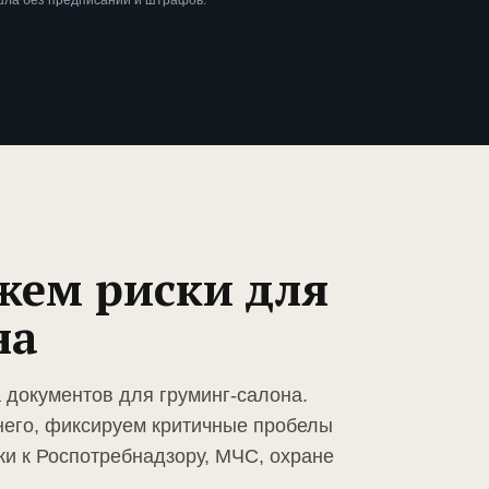
шла без предписаний и штрафов.
жем риски для
на
 документов для груминг-салона.
него, фиксируем критичные пробелы
ки к Роспотребнадзору, МЧС, охране