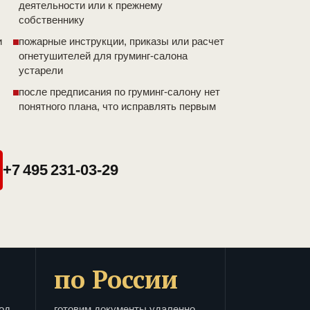
деятельности или к прежнему
собственнику
и
пожарные инструкции, приказы или расчет
огнетушителей для груминг-салона
устарели
после предписания по груминг-салону нет
понятного плана, что исправлять первым
+7 495 231-03-29
по России
од
готовим документы удаленно