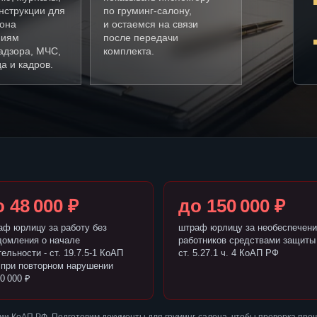
нструкции для
по груминг-салону,
лона
и остаемся на связи
ниям
после передачи
адзора, МЧС,
комплекта.
а и кадров.
 48 000 ₽
до 150 000 ₽
аф юрлицу за работу без
штраф юрлицу за необеспечени
домления о начале
работников средствами защиты 
ельности - ст. 19.7.5-1 КоАП
ст. 5.27.1 ч. 4 КоАП РФ
 при повторном нарушении
0 000 ₽