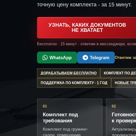
точную цену комплекта - за 15 минут.
УЗНАТЬ, КАКИХ ДОКУМЕНТОВ
НЕ ХВАТАЕТ
Бесплатно · 15 минут · ответим в мессенджере, есл
WhatsApp
Telegram
Ответим за
ДОРАБАТЫВАЕМ БЕСПЛАТНО
КОМПЛЕКТ ПО 
ПОДДЕРЖКА ПО КОМПЛЕКТУ - 1 ГОД
НОВЫЕ ТР
01
02
Комплект под
Готовнос
требования
к провер
Комплект под груминг-
Актуализир
салон, помещение,
документац