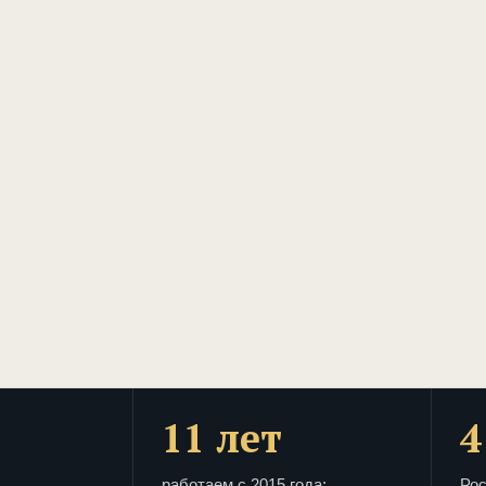
11 лет
4
работаем с 2015 года:
Рос