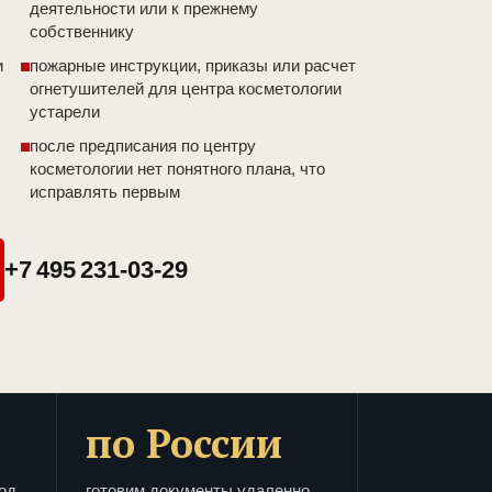
деятельности или к прежнему
собственнику
и
пожарные инструкции, приказы или расчет
огнетушителей для центра косметологии
устарели
после предписания по центру
косметологии нет понятного плана, что
исправлять первым
+7 495 231-03-29
по России
од
готовим документы удаленно