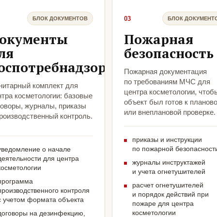
03
БЛОК ДОКУМЕНТОВ
БЛОК ДОКУМЕНТ
окументы
Пожарная
ля
безопасность
оспотребнадзора
Пожарная документация
по требованиям МЧС для
нитарный комплект для
центра косметологии, чтоб
нтра косметологии: базовые
объект был готов к планов
говоры, журналы, приказы
или внеплановой проверке.
производственный контроль.
приказы и инструкции
по пожарной безопасност
уведомление о начале
деятельности для центра
журналы инструктажей
косметологии
и учета огнетушителей
программа
расчет огнетушителей
производственного контроля
и порядок действий при
с учетом формата объекта
пожаре для центра
косметологии
договоры на дезинфекцию,