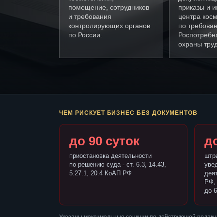
помещение, сотрудников
приказы и и
и требования
центра кос
контролирующих органов
по требова
по России.
Роспотребн
охраны труд
ЧЕМ РИСКУЕТ БИЗНЕС БЕЗ ДОКУМЕНТОВ
до 90 суток
до
приостановка деятельности
штр
по решению суда - ст. 6.3, 14.43,
уве
5.27.1, 20.4 КоАП РФ
деят
РФ,
до 6