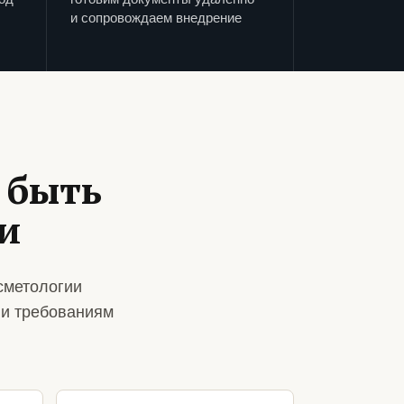
и сопровождаем внедрение
 быть
и
сметологии
 и требованиям