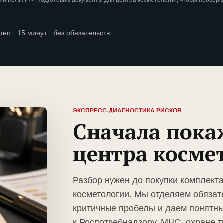
и КоАП РФ. Подготовим документы для центра косметологии, чтобы проверк
тно · 15 минут · без обязательств
ЭКСПРЕСС-ДИАГНОСТИКА РИСКОВ
Сначала пока
центра косме
Разбор нужен до покупки комплект
косметологии. Мы отделяем обязат
критичные пробелы и даем понятны
к Роспотребнадзору, МЧС, охране т