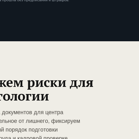
а прошла без предписаний и штрафов.
жем риски для
тологии
а документов для центра
ельное от лишнего, фиксируем
й порядок подготовки
руда и кадровой проверке.