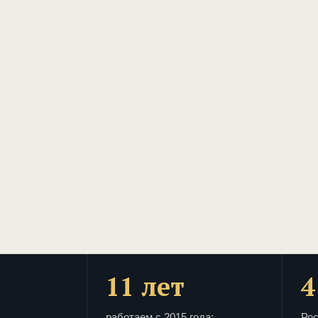
11 лет
4
работаем с 2015 года:
Рос