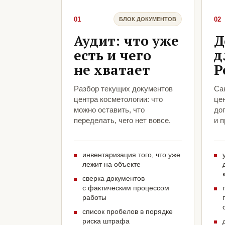
01
02
БЛОК ДОКУМЕНТОВ
Аудит: что уже
Д
есть и чего
д
не хватает
Р
Разбор текущих документов
Са
центра косметологии: что
це
можно оставить, что
до
переделать, чего нет вовсе.
и 
инвентаризация того, что уже
лежит на объекте
сверка документов
с фактическим процессом
работы
список пробелов в порядке
риска штрафа