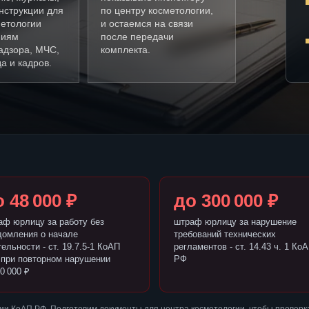
нструкции для
по центру косметологии,
метологии
и остаемся на связи
ниям
после передачи
адзора, МЧС,
комплекта.
а и кадров.
 48 000 ₽
до 300 000 ₽
аф юрлицу за работу без
штраф юрлицу за нарушение
домления о начале
требований технических
ельности - ст. 19.7.5-1 КоАП
регламентов - ст. 14.43 ч. 1 Ко
 при повторном нарушении
РФ
0 000 ₽