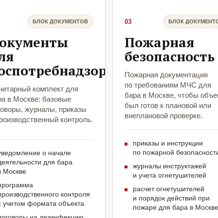
03
БЛОК ДОКУМЕНТОВ
БЛОК ДОКУМЕНТ
окументы
Пожарная
ля
безопасность
оспотребнадзора
Пожарная документация
по требованиям МЧС для
нитарный комплект для
бара в Москве, чтобы объе
ра в Москве: базовые
был готов к плановой или
говоры, журналы, приказы
внеплановой проверке.
производственный контроль.
приказы и инструкции
по пожарной безопасност
уведомление о начале
деятельности для бара
журналы инструктажей
в Москве
и учета огнетушителей
программа
расчет огнетушителей
производственного контроля
и порядок действий при
с учетом формата объекта
пожаре для бара в Москв
договоры на дезинфекцию,