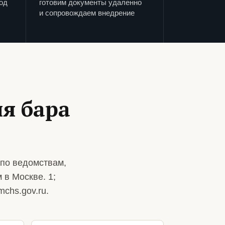
од
готовим документы удаленно
и сопровождаем внедрение
я бара
 по ведомствам,
 в Москве. 1;
chs.gov.ru.