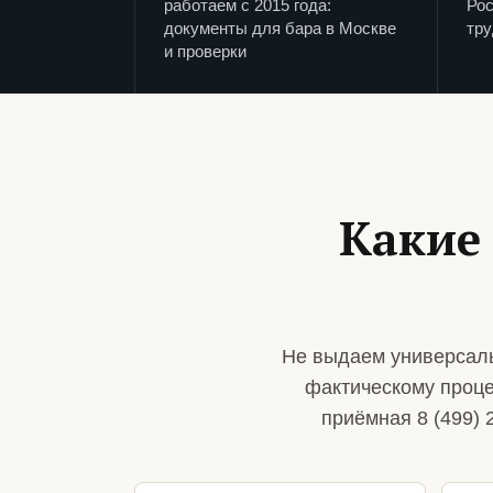
работаем с 2015 года:
Рос
документы для бара в Москве
тру
и проверки
Какие
Не выдаем универсаль
фактическому проце
приёмная 8 (499) 