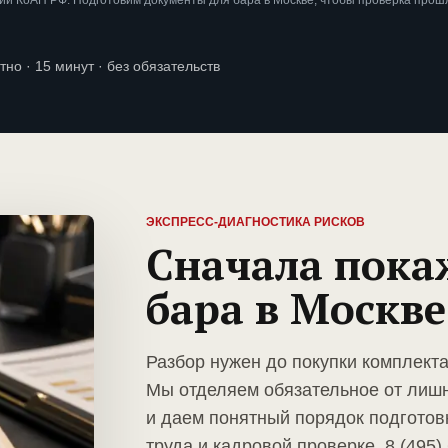
и КоАП РФ. Подготовим документы для бара в Москве, чтобы проверка прош
тно · 15 минут · без обязательств
ЭКСПРЕСС-ДИАГНОСТИКА РИСКОВ
Сначала пока
бара в Москве
Разбор нужен до покупки комплекта
Мы отделяем обязательное от лиш
и даем понятный порядок подготов
труда и кадровой проверке. 8 (495)