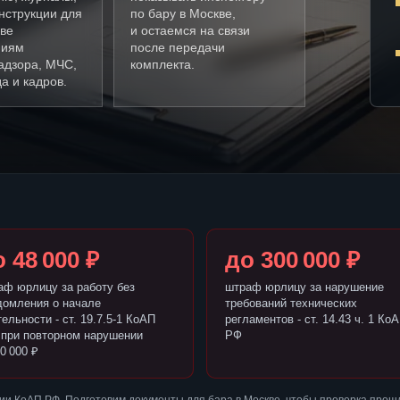
нструкции для
по бару в Москве,
кве
и остаемся на связи
ниям
после передачи
адзора, МЧС,
комплекта.
а и кадров.
 48 000 ₽
до 300 000 ₽
аф юрлицу за работу без
штраф юрлицу за нарушение
домления о начале
требований технических
ельности - ст. 19.7.5-1 КоАП
регламентов - ст. 14.43 ч. 1 Ко
 при повторном нарушении
РФ
0 000 ₽