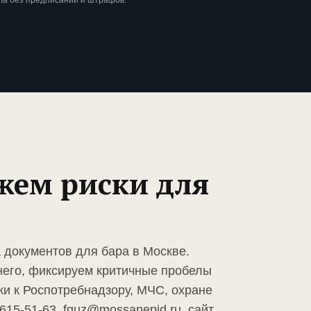
ла без предписаний и штрафов.
жем риски для
 документов для бара в Москве.
него, фиксируем критичные пробелы
ки к Роспотребнадзору, МЧС, охране
 615-51-63, fguz@mossanepid.ru, сайт