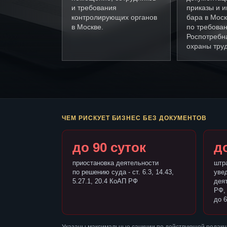
и требования
приказы и и
контролирующих органов
бара в Мос
в Москве.
по требова
Роспотребн
охраны труд
ЧЕМ РИСКУЕТ БИЗНЕС БЕЗ ДОКУМЕНТОВ
до 90 суток
до
приостановка деятельности
штр
по решению суда - ст. 6.3, 14.43,
уве
5.27.1, 20.4 КоАП РФ
деят
РФ,
до 6