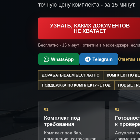
точную цену комплекта - за 15 минут.
УЗНАТЬ, КАКИХ ДОКУМЕНТОВ
НЕ ХВАТАЕТ
Бесплатно · 15 минут · ответим в мессенджере, есл
WhatsApp
Telegram
Ответим за
ДОРАБАТЫВАЕМ БЕСПЛАТНО
КОМПЛЕКТ ПО 
ПОДДЕРЖКА ПО КОМПЛЕКТУ - 1 ГОД
НОВЫЕ ТР
01
02
Комплект под
Готовнос
требования
к провер
Комплект под бар,
Актуализир
помещение, сотрудников
документац