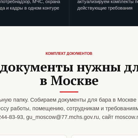
потребнадзор, МЧС, охрана
актуализируем комплекты п
да и кадры в одном контуре
действующие требования
КОМПЛЕКТ ДОКУМЕНТОВ
 документы нужны дл
в Москве
ную папку. Собираем документы для бара в Москве
ссу работы, помещению, сотрудникам и требованиям
244-83-93, gu_moscow@77.mchs.gov.ru, сайт moscow.m