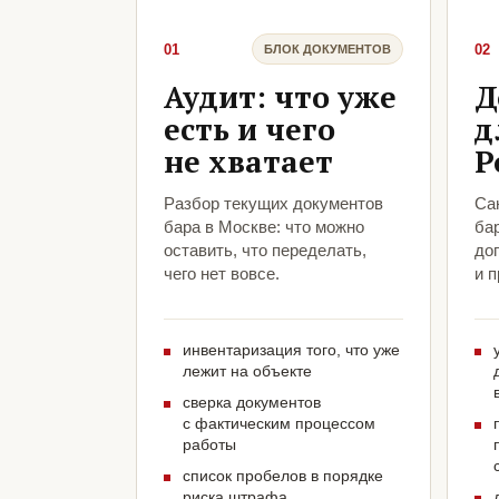
01
02
БЛОК ДОКУМЕНТОВ
Аудит: что уже
Д
есть и чего
д
не хватает
Р
Разбор текущих документов
Са
бара в Москве: что можно
ба
оставить, что переделать,
до
чего нет вовсе.
и 
инвентаризация того, что уже
лежит на объекте
сверка документов
с фактическим процессом
работы
список пробелов в порядке
риска штрафа