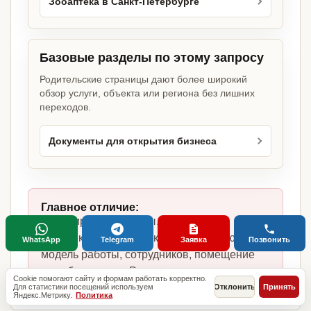
Зооаптека в Санкт-Петербурге
Базовые разделы по этому запросу
Родительские страницы дают более широкий
обзор услуги, объекта или региона без лишних
переходов.
Документы для открытия бизнеса
Главное отличие:
не копируем шаблоны, а собираем
комплект под зооаптеку, фактическую
WhatsApp
Telegram
Заявка
Позвонить
модель работы, сотрудников, помещение
и требования по России.
Cookie помогают сайту и формам работать корректно.
Для статистики посещений используем
Отклонить
Принять
Яндекс.Метрику.
Политика