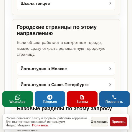
Школа танцев
Городские страницы по этому
направлению
Если объект работает в конкретном городе,
можно сразу открыть релевантную городскую
страницу.
Йога-студия в Москве
Йога-студия в Санкт-Петербурге
WhatsApp
Telegram
Заявка
Позвонить
Базовые разделы по этому запросу
Родительские страницы дают более широкий
Cookie помогают сайту и формам работать корректно.
Для статистики посещений используем
Отклонить
Принять
обзор услуги, объекта или региона без лишних
Яндекс.Метрику.
Политика
переходов.