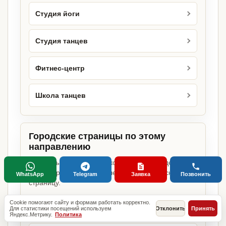
Студия йоги
Студия танцев
Фитнес-центр
Школа танцев
Городские страницы по этому
направлению
Если объект работает в конкретном городе,
можно сразу открыть релевантную городскую
WhatsApp
Telegram
Заявка
Позвонить
страницу.
Cookie помогают сайту и формам работать корректно.
Йога-студия в Москве
Для статистики посещений используем
Отклонить
Принять
Яндекс.Метрику.
Политика