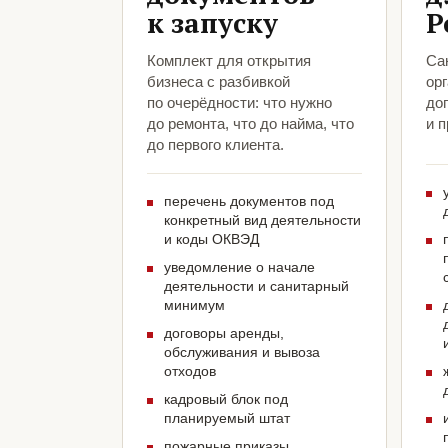
к запуску
Р
Комплект для открытия
Са
бизнеса с разбивкой
ор
по очерёдности: что нужно
до
до ремонта, что до найма, что
и 
до первого клиента.
перечень документов под
конкретный вид деятельности
и коды ОКВЭД
уведомление о начале
деятельности и санитарный
минимум
договоры аренды,
обслуживания и вывоза
отходов
кадровый блок под
планируемый штат
пожарные приказы