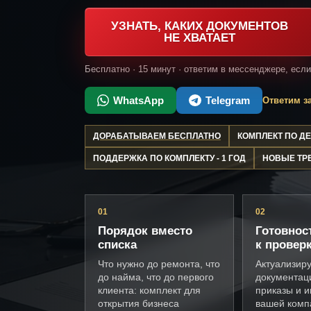
УЗНАТЬ, КАКИХ ДОКУМЕНТОВ
НЕ ХВАТАЕТ
Бесплатно · 15 минут · ответим в мессенджере, есл
WhatsApp
Telegram
Ответим за
ДОРАБАТЫВАЕМ БЕСПЛАТНО
КОМПЛЕКТ ПО 
ПОДДЕРЖКА ПО КОМПЛЕКТУ - 1 ГОД
НОВЫЕ ТР
01
02
Порядок вместо
Готовнос
списка
к провер
Что нужно до ремонта, что
Актуализир
до найма, что до первого
документац
клиента: комплект для
приказы и и
открытия бизнеса
вашей комп