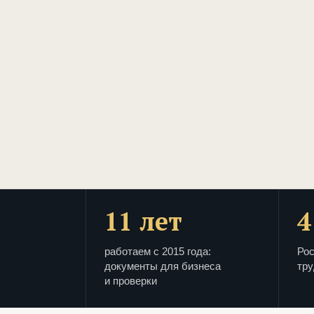
11 лет
4
работаем с 2015 года:
Рос
документы для бизнеса
тру
и проверки