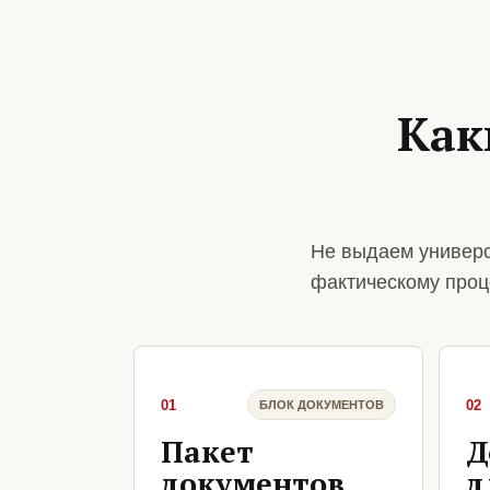
Как
Не выдаем универс
фактическому проц
01
02
БЛОК ДОКУМЕНТОВ
Пакет
Д
документов
д