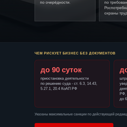
по очерёдности.
по требова
Роспотребн
охраны труд
ЧЕМ РИСКУЕТ БИЗНЕС БЕЗ ДОКУМЕНТОВ
до 90 суток
до
приостановка деятельности
штр
по решению суда - ст. 6.3, 14.43,
уве
5.27.1, 20.4 КоАП РФ
деят
РФ,
до 6
Указаны максимальные санкции по действующей редакц