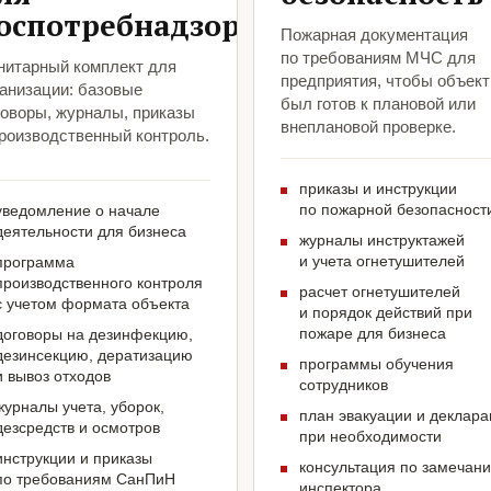
оспотребнадзора
Пожарная документация
по требованиям МЧС для
нитарный комплект для
предприятия, чтобы объект
ганизации: базовые
был готов к плановой или
говоры, журналы, приказы
внеплановой проверке.
производственный контроль.
приказы и инструкции
по пожарной безопасност
уведомление о начале
деятельности для бизнеса
журналы инструктажей
и учета огнетушителей
программа
производственного контроля
расчет огнетушителей
с учетом формата объекта
и порядок действий при
пожаре для бизнеса
договоры на дезинфекцию,
дезинсекцию, дератизацию
программы обучения
и вывоз отходов
сотрудников
журналы учета, уборок,
план эвакуации и деклар
дезсредств и осмотров
при необходимости
инструкции и приказы
консультация по замечан
по требованиям СанПиН
инспектора