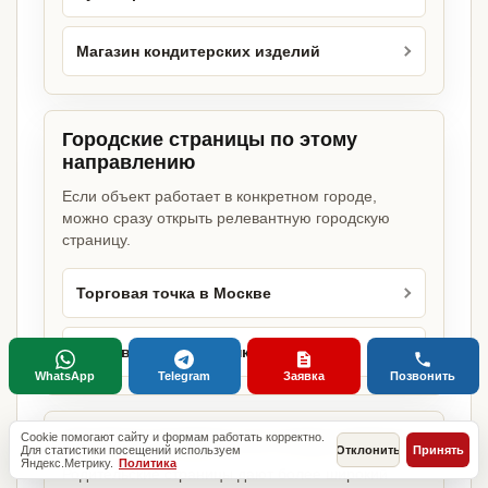
Магазин кондитерских изделий
Городские страницы по этому
направлению
Если объект работает в конкретном городе,
можно сразу открыть релевантную городскую
страницу.
Торговая точка в Москве
Торговая точка в Санкт-Петербурге
WhatsApp
Telegram
Заявка
Позвонить
Базовые разделы по этому запросу
Cookie помогают сайту и формам работать корректно.
Для статистики посещений используем
Отклонить
Принять
Яндекс.Метрику.
Политика
Родительские страницы дают более широкий