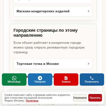
Магазин кондитерских изделий
Городские страницы по этому
направлению
Если объект работает в конкретном городе,
можно сразу открыть релевантную городскую
страницу.
Торговая точка в Москве
Торговая точка в Санкт-Петербурге
WhatsApp
Telegram
Заявка
Позвонить
Базовые разделы по этому запросу
Cookie помогают сайту и формам работать корректно.
Для статистики посещений используем
Отклонить
Принять
Яндекс.Метрику.
Политика
Родительские страницы дают более широкий