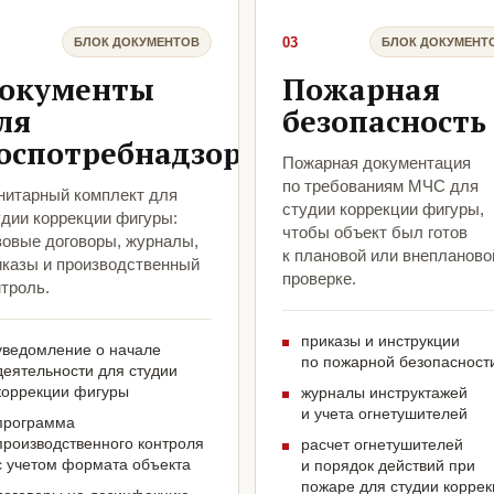
03
БЛОК ДОКУМЕНТОВ
БЛОК ДОКУМЕНТ
окументы
Пожарная
ля
безопасность
оспотребнадзора
Пожарная документация
по требованиям МЧС для
нитарный комплект для
студии коррекции фигуры,
удии коррекции фигуры:
чтобы объект был готов
зовые договоры, журналы,
к плановой или внепланово
иказы и производственный
проверке.
троль.
приказы и инструкции
уведомление о начале
по пожарной безопасност
деятельности для студии
коррекции фигуры
журналы инструктажей
и учета огнетушителей
программа
производственного контроля
расчет огнетушителей
с учетом формата объекта
и порядок действий при
пожаре для студии корре