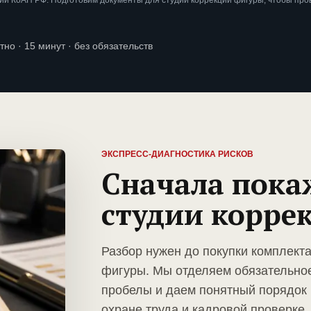
и КоАП РФ. Подготовим документы для студии коррекции фигуры, чтобы про
тно · 15 минут · без обязательств
ЭКСПРЕСС-ДИАГНОСТИКА РИСКОВ
Сначала пока
студии корре
Разбор нужен до покупки комплект
фигуры. Мы отделяем обязательное
пробелы и даем понятный порядок 
охране труда и кадровой проверке.