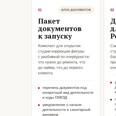
01
02
БЛОК ДОКУМЕНТОВ
Пакет
Д
документов
д
к запуску
Р
Комплект для открытия
Са
студии коррекции фигуры
ст
с разбивкой по очерёдности:
ба
что нужно до ремонта, что
пр
до найма, что до первого
кон
клиента.
перечень документов под
конкретный вид деятельности
и коды ОКВЭД
уведомление о начале
деятельности и санитарный
минимум