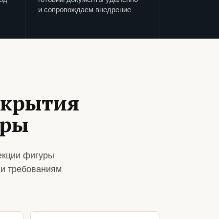
и сопровождаем внедрение
ткрытия
уры
екции фигуры
 и требованиям