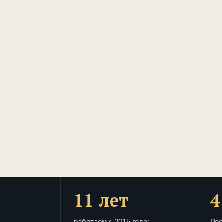
11 лет
4
работаем с 2015 года:
Рос