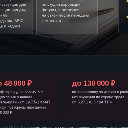
нструкции для
по студии коррекции
рекции фигуры
фигуры, и остаемся
ниям
на связи после передачи
адзора, МЧС,
комплекта.
а и кадров.
 48 000 ₽
до 130 000 ₽
аф юрлицу за работу без
штраф юрлицу за допуск к рабо
домления о начале
без обучения по охране труда -
ельности - ст. 19.7.5-1 КоАП
ст. 5.27.1 ч. 3 КоАП РФ
 при повторном нарушении
0 000 ₽