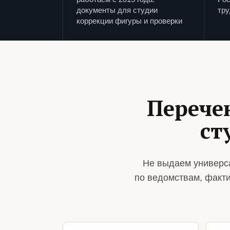
документы для студии
тру
коррекции фигуры и проверки
Перече
ст
Не выдаем универса
по ведомствам, факт