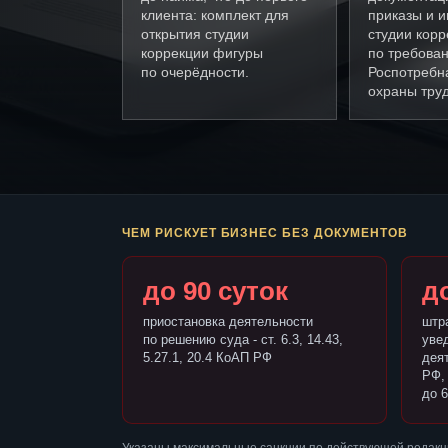
клиента: комплект для
приказы и и
открытия студии
студии кор
коррекции фигуры
по требова
по очерёдности.
Роспотребн
охраны труд
ЧЕМ РИСКУЕТ БИЗНЕС БЕЗ ДОКУМЕНТОВ
до 90 суток
до
приостановка деятельности
штр
по решению суда - ст. 6.3, 14.43,
уве
5.27.1, 20.4 КоАП РФ
деят
РФ,
до 6