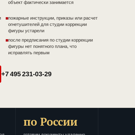
объект фактически занимается
и
пожарные инструкции, приказы или расчет
огнетушителей для студии коррекции
фигуры устарели
после предписания по студии коррекции
фигуры нет понятного плана, что
исправлять первым
+7 495 231-03-29
по России
од
готовим документы удаленно