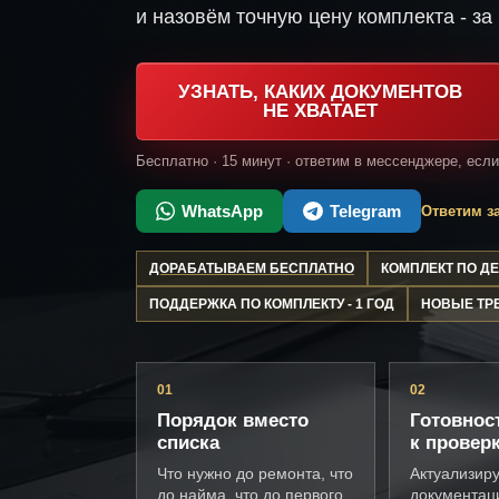
и назовём точную цену комплекта - за 
УЗНАТЬ, КАКИХ ДОКУМЕНТОВ
НЕ ХВАТАЕТ
Бесплатно · 15 минут · ответим в мессенджере, есл
WhatsApp
Telegram
Ответим за
ДОРАБАТЫВАЕМ БЕСПЛАТНО
КОМПЛЕКТ ПО 
ПОДДЕРЖКА ПО КОМПЛЕКТУ - 1 ГОД
НОВЫЕ ТР
01
02
Порядок вместо
Готовнос
списка
к провер
Что нужно до ремонта, что
Актуализир
до найма, что до первого
документац