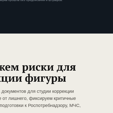
верка прошла без предписаний и штрафов.
жем риски для
кции фигуры
а документов для студии коррекции
 от лишнего, фиксируем критичные
подготовки к Роспотребнадзору, МЧС,