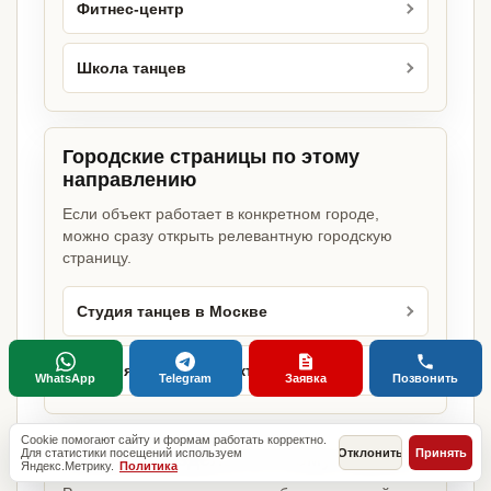
Фитнес-центр
Школа танцев
Городские страницы по этому
направлению
Если объект работает в конкретном городе,
можно сразу открыть релевантную городскую
страницу.
Студия танцев в Москве
Студия танцев в Санкт-Петербурге
WhatsApp
Telegram
Заявка
Позвонить
Cookie помогают сайту и формам работать корректно.
Для статистики посещений используем
Отклонить
Принять
Базовые разделы по этому запросу
Яндекс.Метрику.
Политика