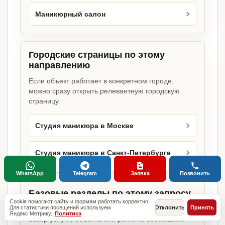
Маникюрный салон
Городские страницы по этому
направлению
Если объект работает в конкретном городе,
можно сразу открыть релевантную городскую
страницу.
Студия маникюра в Москве
Студия маникюра в Санкт-Петербурге
WhatsApp
Telegram
Заявка
Позвонить
Базовые разделы по этому запросу
Cookie помогают сайту и формам работать корректно.
Для статистики посещений используем
Отклонить
Принять
Родительские страницы дают более широкий
Яндекс.Метрику.
Политика
обзор услуги, объекта или региона без лишних