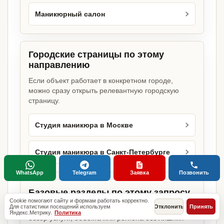
Маникюрный салон
Городские страницы по этому
направлению
Если объект работает в конкретном городе,
можно сразу открыть релевантную городскую
страницу.
Студия маникюра в Москве
Студия маникюра в Санкт-Петербурге
WhatsApp
Telegram
Заявка
Позвонить
Базовые разделы по этому запросу
Cookie помогают сайту и формам работать корректно.
Для статистики посещений используем
Отклонить
Принять
Родительские страницы дают более широкий
Яндекс.Метрику.
Политика
обзор услуги, объекта или региона без лишних