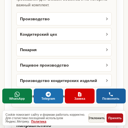
важный комплект.
Производство
Кондитерский цех
Пекарня
Пищевое производство
Производство кондитерских изделий
Производство полуфабрикатов
WhatsApp
Telegram
Заявка
Позвонить
Cookie помогают сайту и формам работать корректно.
Для статистики посещений используем
Отклонить
Принять
Городские страницы по этому
Яндекс.Метрику.
Политика
направлению