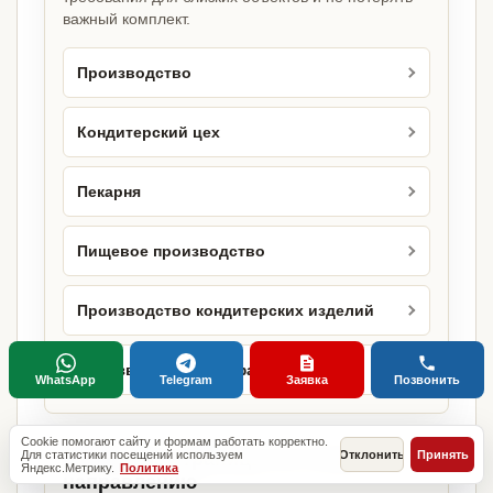
важный комплект.
Производство
Кондитерский цех
Пекарня
Пищевое производство
Производство кондитерских изделий
Производство полуфабрикатов
WhatsApp
Telegram
Заявка
Позвонить
Cookie помогают сайту и формам работать корректно.
Для статистики посещений используем
Отклонить
Принять
Городские страницы по этому
Яндекс.Метрику.
Политика
направлению