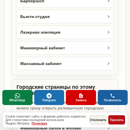
Барбершоп
Бьюти-студия
Лазерная эпиляция
Маникюрный кабинет
Массажный кабинет
Городские страницы по этому
направлению
WhatsApp
Telegram
Заявка
Позвонить
Если объект работает в конкретном городе,
можно сразу открыть релевантную городскую
страницу.
Cookie помогают сайту и формам работать корректно.
Для статистики посещений используем
Отклонить
Принять
Яндекс.Метрику.
Политика
Маникюрный салон в Москве