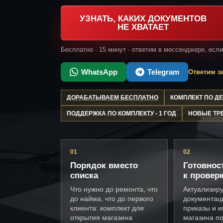
УЗНАТЬ, КАКИХ ДОКУМЕНТОВ
НЕ ХВАТАЕТ
Бесплатно · 15 минут · ответим в мессенджере, есл
WhatsApp
Telegram
Ответим за
ДОРАБАТЫВАЕМ БЕСПЛАТНО
КОМПЛЕКТ ПО 
ПОДДЕРЖКА ПО КОМПЛЕКТУ - 1 ГОД
НОВЫЕ ТР
01
02
Порядок вместо
Готовнос
списка
к провер
Что нужно до ремонта, что
Актуализир
до найма, что до первого
документац
клиента: комплект для
приказы и и
открытия магазина
магазина п