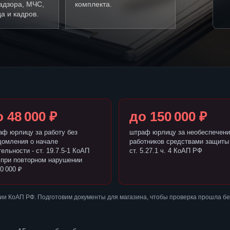
адзора, МЧС,
комплекта.
а и кадров.
 48 000 ₽
до 150 000 ₽
аф юрлицу за работу без
штраф юрлицу за необеспечени
домления о начале
работников средствами защиты 
ельности - ст. 19.7.5-1 КоАП
ст. 5.27.1 ч. 4 КоАП РФ
 при повторном нарушении
0 000 ₽
ии КоАП РФ. Подготовим документы для магазина, чтобы проверка прошла б