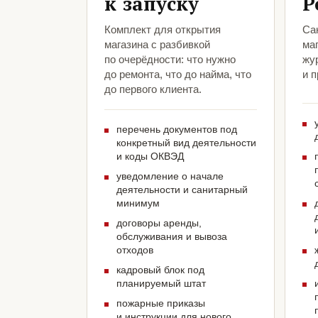
к запуску
Р
Комплект для открытия
Са
магазина с разбивкой
маг
по очерёдности: что нужно
жу
до ремонта, что до найма, что
и 
до первого клиента.
перечень документов под
конкретный вид деятельности
и коды ОКВЭД
уведомление о начале
деятельности и санитарный
минимум
договоры аренды,
обслуживания и вывоза
отходов
кадровый блок под
планируемый штат
пожарные приказы
и инструкции для нового