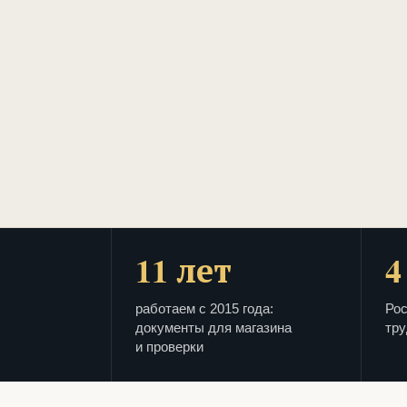
11 лет
4
работаем с 2015 года:
Рос
документы для магазина
тру
и проверки