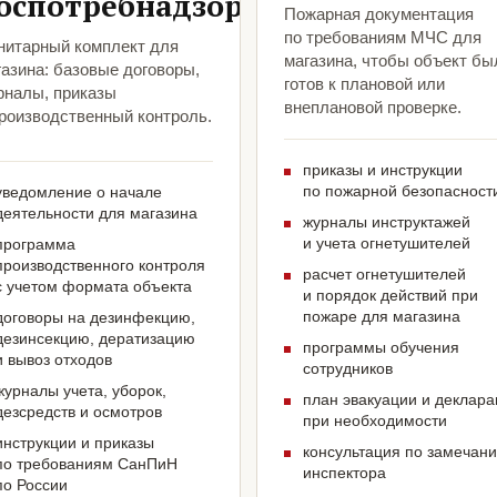
оспотребнадзора
Пожарная документация
по требованиям МЧС для
нитарный комплект для
магазина, чтобы объект бы
азина: базовые договоры,
готов к плановой или
рналы, приказы
внеплановой проверке.
производственный контроль.
приказы и инструкции
по пожарной безопасност
уведомление о начале
деятельности для магазина
журналы инструктажей
и учета огнетушителей
программа
производственного контроля
расчет огнетушителей
с учетом формата объекта
и порядок действий при
пожаре для магазина
договоры на дезинфекцию,
дезинсекцию, дератизацию
программы обучения
и вывоз отходов
сотрудников
журналы учета, уборок,
план эвакуации и деклар
дезсредств и осмотров
при необходимости
инструкции и приказы
консультация по замечан
по требованиям СанПиН
инспектора
по России