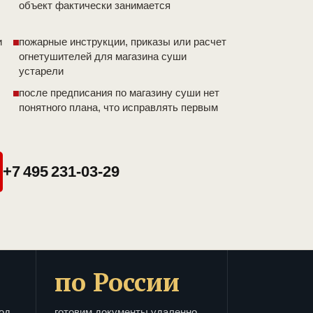
объект фактически занимается
и
пожарные инструкции, приказы или расчет
огнетушителей для магазина суши
устарели
после предписания по магазину суши нет
понятного плана, что исправлять первым
+7 495 231-03-29
по России
од
готовим документы удаленно