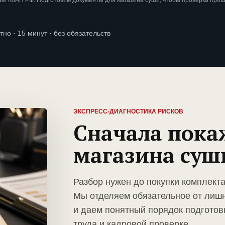
ии КоАП РФ. Подготовим документы для магазина суши, чтобы проверка про
тно · 15 минут · без обязательств
ЭКСПРЕСС-ДИАГНОСТИКА РИСКОВ
Сначала пока
магазина суш
Разбор нужен до покупки комплект
Мы отделяем обязательное от лиш
и даем понятный порядок подготов
труда и кадровой проверке.