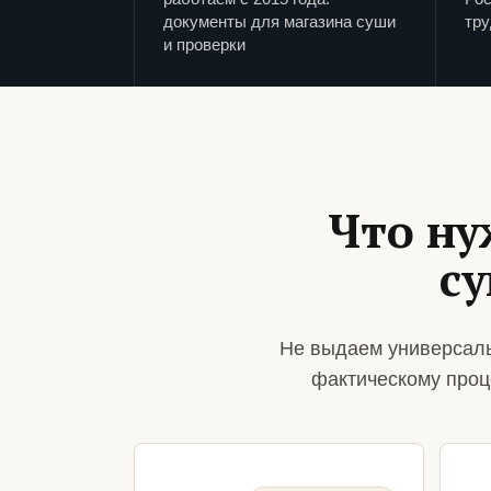
документы для магазина суши
тру
и проверки
Что ну
с
Не выдаем универсаль
фактическому проц