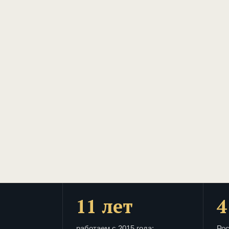
11 лет
4
работаем с 2015 года:
Рос