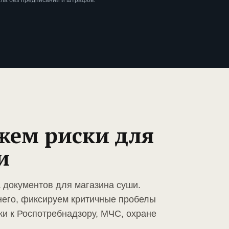
шла без предписаний и штрафов.
жем риски для
и
а документов для магазина суши.
него, фиксируем критичные пробелы
ки к Роспотребнадзору, МЧС, охране