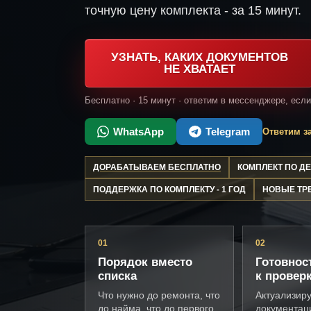
точную цену комплекта - за 15 минут.
УЗНАТЬ, КАКИХ ДОКУМЕНТОВ
НЕ ХВАТАЕТ
Бесплатно · 15 минут · ответим в мессенджере, есл
WhatsApp
Telegram
Ответим за
ДОРАБАТЫВАЕМ БЕСПЛАТНО
КОМПЛЕКТ ПО 
ПОДДЕРЖКА ПО КОМПЛЕКТУ - 1 ГОД
НОВЫЕ ТР
01
02
Порядок вместо
Готовнос
списка
к провер
Что нужно до ремонта, что
Актуализир
до найма, что до первого
документац