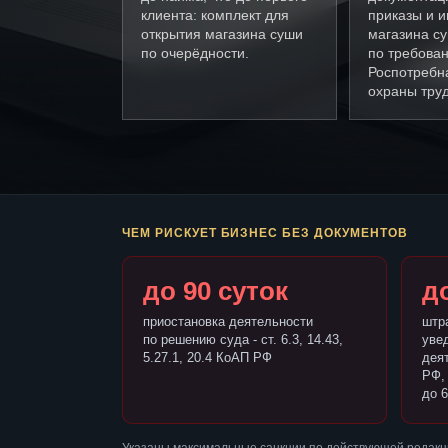
клиента: комплект для
приказы и и
открытия магазина суши
магазина с
по очерёдности.
по требова
Роспотребн
охраны труд
ЧЕМ РИСКУЕТ БИЗНЕС БЕЗ ДОКУМЕНТОВ
до 90 суток
до
приостановка деятельности
штр
по решению суда - ст. 6.3, 14.43,
уве
5.27.1, 20.4 КоАП РФ
деят
РФ,
до 6