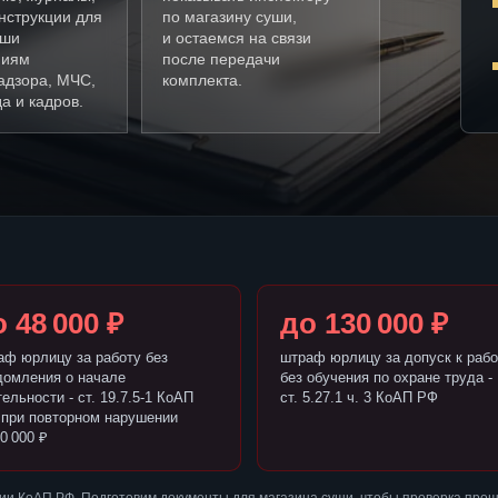
нструкции для
по магазину суши,
уши
и остаемся на связи
ниям
после передачи
адзора, МЧС,
комплекта.
а и кадров.
 48 000 ₽
до 130 000 ₽
аф юрлицу за работу без
штраф юрлицу за допуск к рабо
домления о начале
без обучения по охране труда -
ельности - ст. 19.7.5-1 КоАП
ст. 5.27.1 ч. 3 КоАП РФ
 при повторном нарушении
0 000 ₽