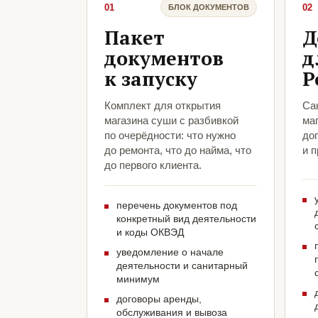
01
02
БЛОК ДОКУМЕНТОВ
Пакет
Д
документов
д
к запуску
Р
Комплект для открытия
Са
магазина суши с разбивкой
ма
по очерёдности: что нужно
до
до ремонта, что до найма, что
и 
до первого клиента.
перечень документов под
конкретный вид деятельности
и коды ОКВЭД
уведомление о начале
деятельности и санитарный
минимум
договоры аренды,
обслуживания и вывоза