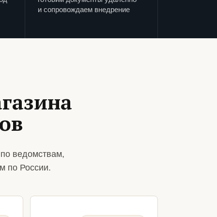
и сопровождаем внедрение
агазина
ов
 по ведомствам,
м по России.