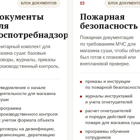
03
БЛОК ДОКУМЕНТОВ
БЛОК ДОКУМЕНТ
окументы
Пожарная
ля
безопасность
оспотребнадзора
Пожарная документация
по требованиям МЧС для
нитарный комплект для
магазина суши, чтобы объе
газина суши: базовые
был готов к плановой или
говоры, журналы, приказы
внеплановой проверке.
производственный контроль.
приказы и инструкции
по пожарной безопасност
уведомление о начале
деятельности для магазина
журналы инструктажей
суши
и учета огнетушителей
программа
расчет огнетушителей
производственного контроля
и порядок действий при
с учетом формата объекта
пожаре для магазина суш
договоры на дезинфекцию,
программы обучения
дезинсекцию, дератизацию
сотрудников