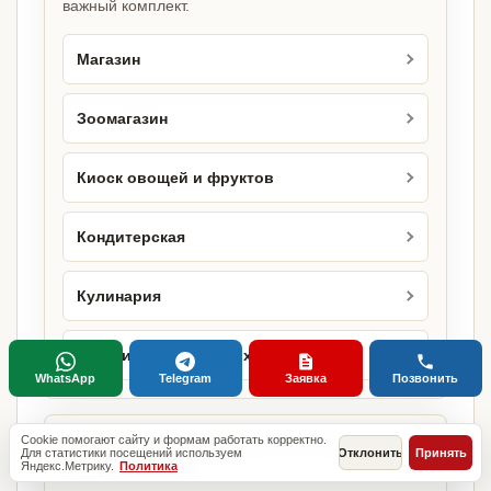
важный комплект.
Магазин
Зоомагазин
Киоск овощей и фруктов
Кондитерская
Кулинария
Магазин кондитерских изделий
WhatsApp
Telegram
Заявка
Позвонить
Cookie помогают сайту и формам работать корректно.
Городские страницы по этому
Для статистики посещений используем
Отклонить
Принять
направлению
Яндекс.Метрику.
Политика