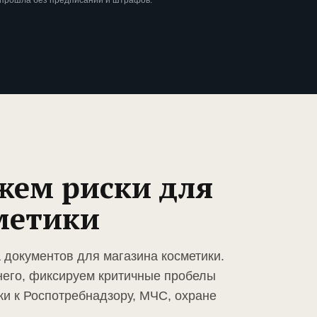
 прошла без предписаний и штрафов.
жем риски для
метики
 документов для магазина косметики.
него, фиксируем критичные пробелы
ки к Роспотребнадзору, МЧС, охране