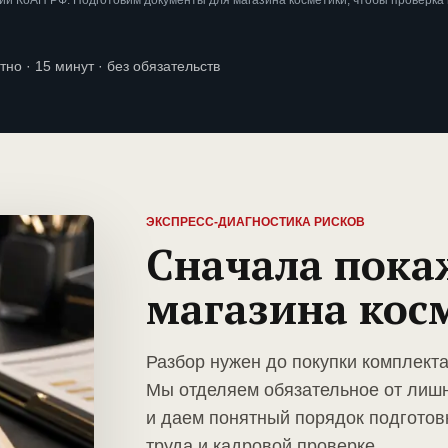
и КоАП РФ. Подготовим документы для магазина косметики, чтобы проверка
тно · 15 минут · без обязательств
ЭКСПРЕСС-ДИАГНОСТИКА РИСКОВ
Сначала пока
магазина кос
Разбор нужен до покупки комплекта
Мы отделяем обязательное от лиш
и даем понятный порядок подготов
труда и кадровой проверке.