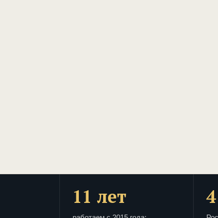
11 лет
4
работаем с 2015 года:
Рос