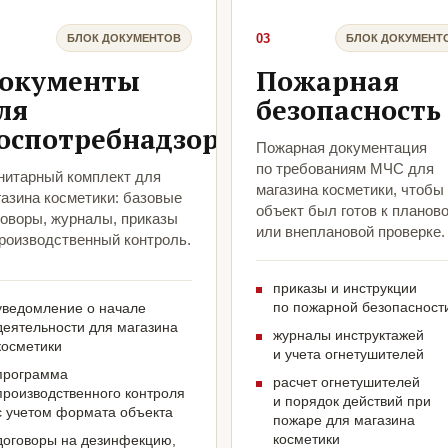
03
БЛОК ДОКУМЕНТОВ
БЛОК ДОКУМЕНТ
окументы
Пожарная
ля
безопасность
оспотребнадзора
Пожарная документация
по требованиям МЧС для
нитарный комплект для
магазина косметики, чтобы
газина косметики: базовые
объект был готов к планов
говоры, журналы, приказы
или внеплановой проверке.
производственный контроль.
приказы и инструкции
по пожарной безопасност
уведомление о начале
деятельности для магазина
журналы инструктажей
косметики
и учета огнетушителей
программа
расчет огнетушителей
производственного контроля
и порядок действий при
с учетом формата объекта
пожаре для магазина
косметики
договоры на дезинфекцию,