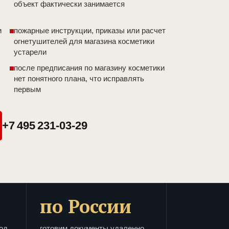
объект фактически занимается
и
пожарные инструкции, приказы или расчет
огнетушителей для магазина косметики
устарели
после предписания по магазину косметики
нет понятного плана, что исправлять
первым
+7 495 231-03-29
по России
од
готовим документы удаленно