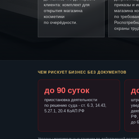
клиента: комплект для
приказы и и
открытия магазина
магазина к
косметики
по требова
по очерёдности.
Роспотребн
охраны труд
ЧЕМ РИСКУЕТ БИЗНЕС БЕЗ ДОКУМЕНТОВ
до 90 суток
до
приостановка деятельности
штр
по решению суда - ст. 6.3, 14.43,
уве
5.27.1, 20.4 КоАП РФ
деят
РФ,
до 6