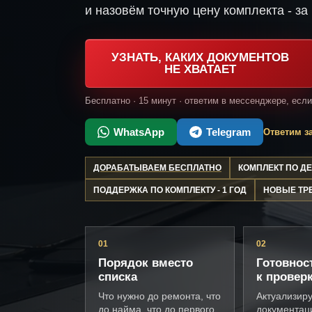
и назовём точную цену комплекта - за 
УЗНАТЬ, КАКИХ ДОКУМЕНТОВ
НЕ ХВАТАЕТ
Бесплатно · 15 минут · ответим в мессенджере, есл
WhatsApp
Telegram
Ответим за
ДОРАБАТЫВАЕМ БЕСПЛАТНО
КОМПЛЕКТ ПО 
ПОДДЕРЖКА ПО КОМПЛЕКТУ - 1 ГОД
НОВЫЕ ТР
01
02
Порядок вместо
Готовнос
списка
к провер
Что нужно до ремонта, что
Актуализир
до найма, что до первого
документац