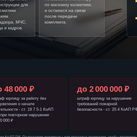
нструкции для
по магазину косметики,
осметики
и остаемся на связи
ниям
после передачи
адзора, МЧС,
комплекта.
а и кадров.
 48 000 ₽
до 2 000 000 ₽
аф юрлицу за работу без
штраф юрлицу за нарушение
домления о начале
требований пожарной
ельности - ст. 19.7.5-1 КоАП
безопасности - ст. 20.4 КоАП Р
 при повторном нарушении
0 000 ₽