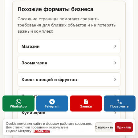
Похожие форматы бизнеса
Соседние страницы помогают сравнить
требования для близких объектов и не потерять
важный комплект.
Магазин
Зоомагазин
Киоск овощей и фруктов
Кондитерская
WhatsApp
Telegram
Заявка
Позвонить
Кулинария
Cookie помогают сайту и формам работать корректно.
Для статистики посещений используем
Отклонить
Принять
Магазин кондитерских изделий
Яндекс.Метрику.
Политика