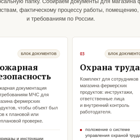
сальную папку. Собираем документы для магазина 
мствам, фактическому процессу работы, помещению,
и требованиям по России.
03
БЛОК ДОКУМЕНТОВ
БЛОК ДОКУМЕНТ
ожарная
Охрана труда
езопасность
Комплект для сотрудников
магазина фермерских
жарная документация
продуктов: инструктажи,
 требованиям МЧС для
ответственные лица
газина фермерских
и внутренний контроль
одуктов, чтобы объект был
работодателя.
ов к плановой или
еплановой проверке.
положение о системе
управления охраной труд
приказы и инструкции