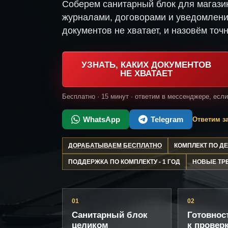
Соберем санитарный блок для магази
журналами, договорами и уведомлени
документов не хватает, и назовём точн
УЗНАТЬ, КАКИХ ДОКУМЕНТОВ
НЕ ХВАТАЕТ
Бесплатно · 15 минут · ответим в мессенджере, есл
WhatsApp
Telegram
Ответим за
ДОРАБАТЫВАЕМ БЕСПЛАТНО
КОМПЛЕКТ ПО 
ПОДДЕРЖКА ПО КОМПЛЕКТУ - 1 ГОД
НОВЫЕ ТР
01
02
Санитарный блок
Готовнос
целиком
к провер