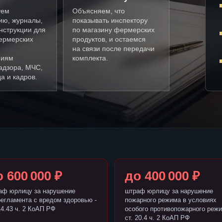
уем
Объясняем, что
ию, журналы,
показывать инспектору
нструкции для
по магазину фермерских
ермерских
продуктов, и остаемся
на связи после передачи
ниям
комплекта.
адзора, МЧС,
а и кадров.
 600 000 ₽
до 400 000 ₽
аф юрлицу за нарушение
штраф юрлицу за нарушение
регламента с вредом здоровью -
пожарного режима в условиях
14.43 ч. 2 КоАП РФ
особого противопожарного режи
ст. 20.4 ч. 2 КоАП РФ