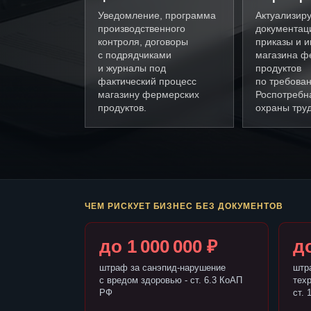
Уведомление, программа
Актуализир
производственного
документац
контроля, договоры
приказы и и
с подрядчиками
магазина ф
и журналы под
продуктов
фактический процесс
по требова
магазину фермерских
Роспотребн
продуктов.
охраны труд
ЧЕМ РИСКУЕТ БИЗНЕС БЕЗ ДОКУМЕНТОВ
до 1 000 000 ₽
до
штраф за санэпид-нарушение
штр
с вредом здоровью - ст. 6.3 КоАП
тех
РФ
ст. 