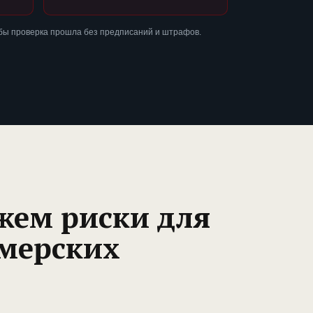
обы проверка прошла без предписаний и штрафов.
жем риски для
мерских