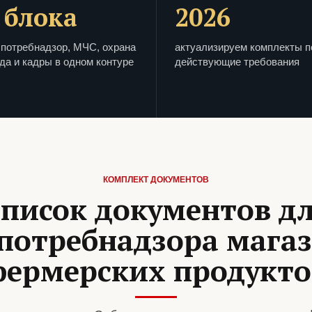
 блока
2026
потребнадзор, МЧС, охрана
актуализируем комплекты п
да и кадры в одном контуре
действующие требования
КОМПЛЕКТ ДОКУМЕНТОВ
писок документов д
потребнадзора мага
фермерских продукто