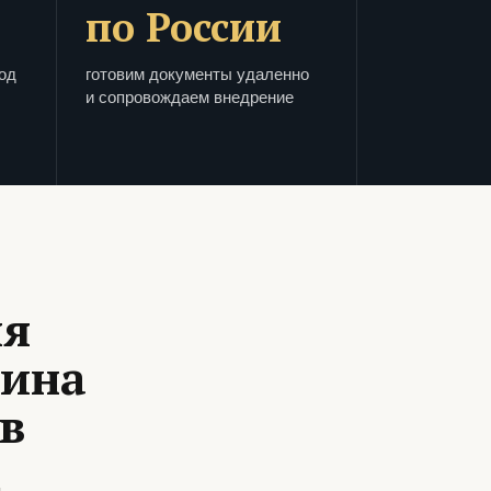
по России
од
готовим документы удаленно
и сопровождаем внедрение
ля
зина
в