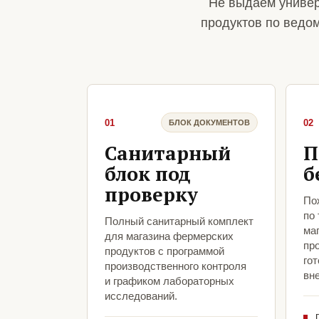
Не выдаем универ
продуктов по ведо
01
02
БЛОК ДОКУМЕНТОВ
Санитарный
П
блок под
б
проверку
По
по
Полный санитарный комплект
ма
для магазина фермерских
пр
продуктов с программой
гот
производственного контроля
вн
и графиком лабораторных
исследований.