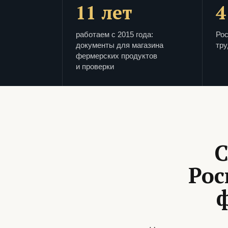
11 лет
4
работаем с 2015 года:
Рос
документы для магазина
тру
фермерских продуктов
и проверки
С
Рос