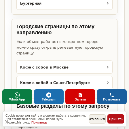
Бургерная
Городские страницы по этому
направлению
Если объект работает в конкретном городе,
можно сразу открыть релевантную городскую
страницу.
Кофе с собой в Москве
Кофе с собой в Санкт-Петербурге
WhatsApp
Telegram
Заявка
Позвонить
Базовые разделы по этому запросу
Родительские страницы дают более широкий
Cookie помогают сайту и формам работать корректно.
Для статистики посещений используем
Отклонить
Принять
обзор услуги, объекта или региона без лишних
Яндекс.Метрику.
Политика
переходов.