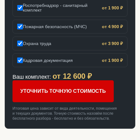
Роспотребнадзор - санитарный
от 1 900 ₽
комплект
Пожарная безопасность (МЧС)
от 4 900 ₽
Охрана труда
от 3 900 ₽
Кадровая документация
от 1 900 ₽
от
12 600
₽
Ваш комплект:
УТОЧНИТЬ ТОЧНУЮ СТОИМОСТЬ
Итоговая цена зависит от вида деятельности, помещения
и текущих документов. Точную стоимость назовём после
бесплатного разбора - бесплатно и без обязательств.