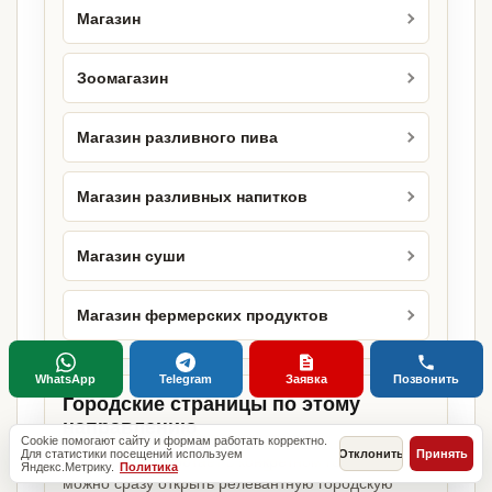
Магазин
Зоомагазин
Магазин разливного пива
Магазин разливных напитков
Магазин суши
Магазин фермерских продуктов
WhatsApp
Telegram
Заявка
Позвонить
Городские страницы по этому
направлению
Cookie помогают сайту и формам работать корректно.
Для статистики посещений используем
Отклонить
Принять
Если объект работает в конкретном городе,
Яндекс.Метрику.
Политика
можно сразу открыть релевантную городскую