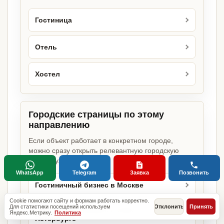
Гостиница
Отель
Хостел
Городские страницы по этому
направлению
Если объект работает в конкретном городе,
можно сразу открыть релевантную городскую
страницу.
WhatsApp
Telegram
Заявка
Позвонить
Гостиничный бизнес в Москве
Cookie помогают сайту и формам работать корректно.
Для статистики посещений используем
Отклонить
Принять
Гостиничный бизнес в Санкт-
Яндекс.Метрику.
Политика
Петербурге