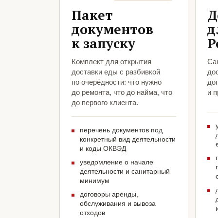
Пакет
Д
документов
д
к запуску
Р
Комплект для открытия
Са
доставки еды с разбивкой
до
по очерёдности: что нужно
до
до ремонта, что до найма, что
и 
до первого клиента.
перечень документов под
конкретный вид деятельности
и коды ОКВЭД
уведомление о начале
деятельности и санитарный
минимум
договоры аренды,
обслуживания и вывоза
отходов