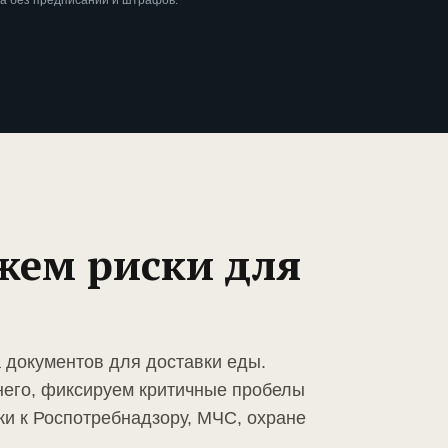
а без предписаний и штрафов.
жем риски для
а документов для доставки еды.
него, фиксируем критичные пробелы
ки к Роспотребнадзору, МЧС, охране