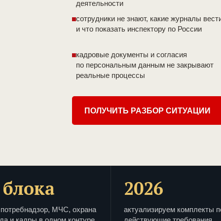
деятельности
сотрудники не знают, какие журналы вест
и что показать инспектору по России
кадровые документы и согласия
по персональным данным не закрывают
реальные процессы
ПОЛУЧИТЬ РАЗБОР СИТУАЦИИ
 блока
2026
потребнадзор, МЧС, охрана
актуализируем комплекты п
да и кадры в одном контуре
действующие требования