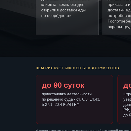
клиента: комплект для
приказы и и
открытия доставки еды
доставки е
по очерёдности.
по требова
Роспотребн
охраны труд
ЧЕМ РИСКУЕТ БИЗНЕС БЕЗ ДОКУМЕНТОВ
до 90 суток
до
приостановка деятельности
штр
по решению суда - ст. 6.3, 14.43,
уве
5.27.1, 20.4 КоАП РФ
деят
РФ,
до 6