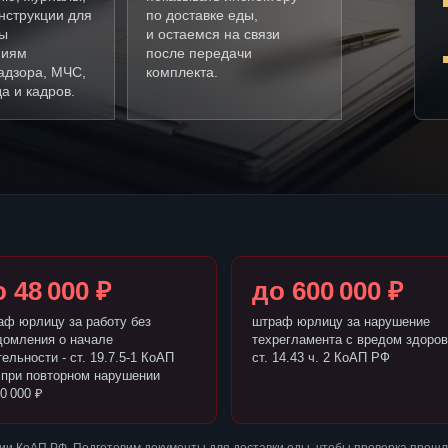
нструкции для
по доставке еды,
ды
и остаемся на связи
ниям
после передачи
адзора, МЧС,
комплекта.
а и кадров.
 48 000 ₽
до 600 000 ₽
аф юрлицу за работу без
штраф юрлицу за нарушение
домления о начале
техрегламента с вредом здоров
ельности - ст. 19.7.5-1 КоАП
ст. 14.43 ч. 2 КоАП РФ
 при повторном нарушении
0 000 ₽