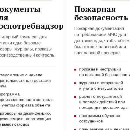
окументы
Пожарная
ля
безопасность
оспотребнадзора
Пожарная документация
по требованиям МЧС для
нитарный комплект для
доставки еды, чтобы объек
ставки еды: базовые
был готов к плановой или
говоры, журналы, приказы
внеплановой проверке.
производственный контроль.
приказы и инструкции
по пожарной безопасност
уведомление о начале
деятельности для доставки
журналы инструктажей
еды
и учета огнетушителей
программа
расчет огнетушителей
производственного контроля
и порядок действий при
с учетом формата объекта
пожаре для доставки еды
договоры на дезинфекцию,
программы обучения
дезинсекцию, дератизацию
сотрудников
и вывоз отходов
план эвакуации и деклар