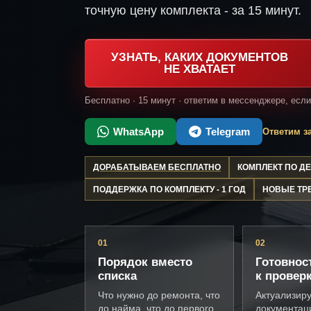
точную цену комплекта - за 15 минут.
УЗНАТЬ, КАКИХ ДОКУМЕНТОВ
НЕ ХВАТАЕТ
Бесплатно · 15 минут · ответим в мессенджере, есл
WhatsApp
Telegram
Ответим за
ДОРАБАТЫВАЕМ БЕСПЛАТНО
КОМПЛЕКТ ПО 
ПОДДЕРЖКА ПО КОМПЛЕКТУ - 1 ГОД
НОВЫЕ ТР
01
02
Порядок вместо
Готовнос
списка
к провер
Что нужно до ремонта, что
Актуализир
до найма, что до первого
документац