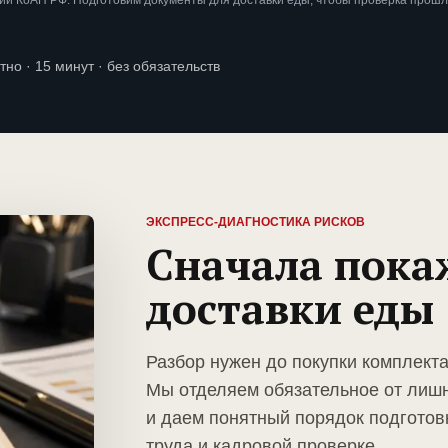
и КоАП РФ. Подготовим документы для доставки еды, чтобы проверка прошл
тно · 15 минут · без обязательств
ЭКСПРЕСС-ДИАГНОСТИКА РИСКОВ
Сначала пока
доставки еды
Разбор нужен до покупки комплект
Мы отделяем обязательное от лиш
и даем понятный порядок подготов
труда и кадровой проверке.