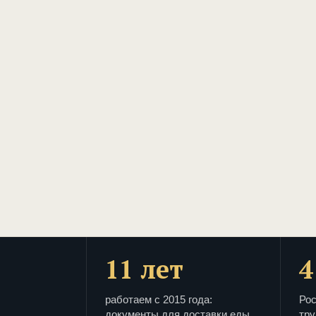
11 лет
4
работаем с 2015 года:
Рос
документы для доставки еды
тру