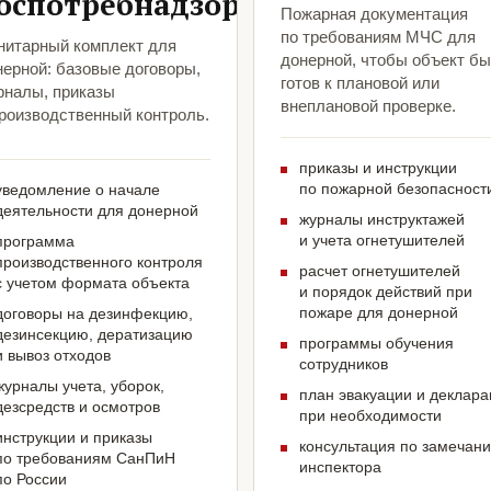
оспотребнадзора
Пожарная документация
по требованиям МЧС для
нитарный комплект для
донерной, чтобы объект б
нерной: базовые договоры,
готов к плановой или
рналы, приказы
внеплановой проверке.
производственный контроль.
приказы и инструкции
по пожарной безопасност
уведомление о начале
деятельности для донерной
журналы инструктажей
и учета огнетушителей
программа
производственного контроля
расчет огнетушителей
с учетом формата объекта
и порядок действий при
пожаре для донерной
договоры на дезинфекцию,
дезинсекцию, дератизацию
программы обучения
и вывоз отходов
сотрудников
журналы учета, уборок,
план эвакуации и деклар
дезсредств и осмотров
при необходимости
инструкции и приказы
консультация по замечан
по требованиям СанПиН
инспектора
по России