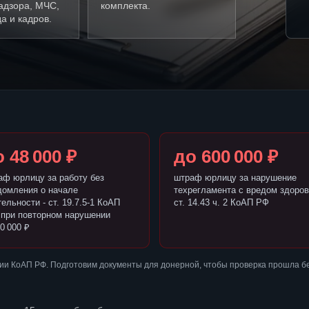
адзора, МЧС,
комплекта.
а и кадров.
 48 000 ₽
до 600 000 ₽
аф юрлицу за работу без
штраф юрлицу за нарушение
домления о начале
техрегламента с вредом здоров
ельности - ст. 19.7.5-1 КоАП
ст. 14.43 ч. 2 КоАП РФ
 при повторном нарушении
0 000 ₽
ии КоАП РФ. Подготовим документы для донерной, чтобы проверка прошла б