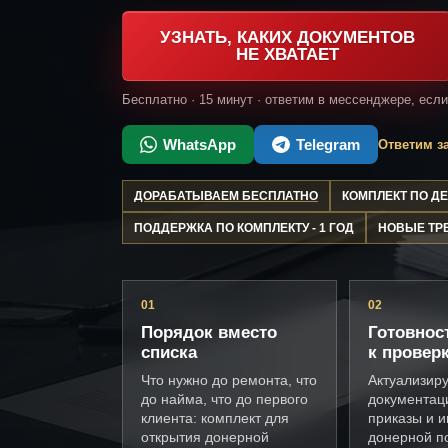
УЗНАТЬ, КАКИХ ДОКУМЕНТОВ
НЕ ХВАТАЕТ
Бесплатно · 15 минут · ответим в мессенджере, есл
WhatsApp
Telegram
Ответим за
ДОРАБАТЫВАЕМ БЕСПЛАТНО
КОМПЛЕКТ ПО 
ПОДДЕРЖКА ПО КОМПЛЕКТУ - 1 ГОД
НОВЫЕ ТР
01
02
Порядок вместо
Готовнос
списка
к провер
Что нужно до ремонта, что
Актуализир
до найма, что до первого
документац
клиента: комплект для
приказы и и
открытия донерной
донерной п