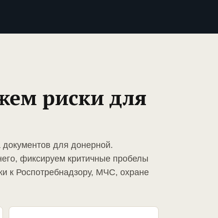
жем риски для
а документов для донерной.
него, фиксируем критичные пробелы
ки к Роспотребнадзору, МЧС, охране