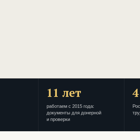
11 лет
4
работаем с 2015 года:
Рос
документы для донерной
тру
и проверки