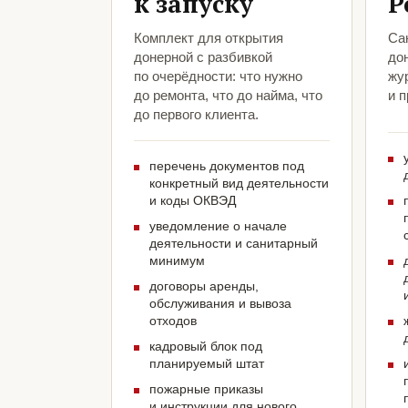
к запуску
Р
Комплект для открытия
Са
донерной с разбивкой
до
по очерёдности: что нужно
жу
до ремонта, что до найма, что
и 
до первого клиента.
перечень документов под
конкретный вид деятельности
и коды ОКВЭД
уведомление о начале
деятельности и санитарный
минимум
договоры аренды,
обслуживания и вывоза
отходов
кадровый блок под
планируемый штат
пожарные приказы
и инструкции для нового