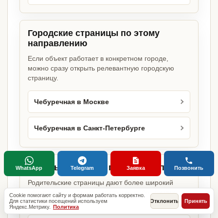
Городские страницы по этому
направлению
Если объект работает в конкретном городе,
можно сразу открыть релевантную городскую
страницу.
Чебуречная в Москве
Чебуречная в Санкт-Петербурге
Базовые разделы по этому запросу
WhatsApp
Telegram
Заявка
Позвонить
Родительские страницы дают более широкий
обзор услуги, объекта или региона без лишних
Cookie помогают сайту и формам работать корректно.
Для статистики посещений используем
Отклонить
Принять
переходов.
Яндекс.Метрику.
Политика