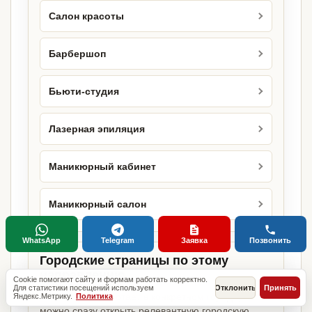
Салон красоты
Барбершоп
Бьюти-студия
Лазерная эпиляция
Маникюрный кабинет
Маникюрный салон
WhatsApp
Telegram
Заявка
Позвонить
Городские страницы по этому
направлению
Cookie помогают сайту и формам работать корректно.
Для статистики посещений используем
Отклонить
Принять
Если объект работает в конкретном городе,
Яндекс.Метрику.
Политика
можно сразу открыть релевантную городскую