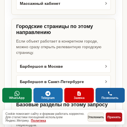
Массажный кабинет
Городские страницы по этому
направлению
Если объект работает в конкретном городе,
можно сразу открыть релевантную городскую
страницу.
Барбершоп в Москве
Барбершоп в Санкт-Петербурге
WhatsApp
Telegram
Заявка
Позвонить
Базовые разделы по этому запросу
Родительские страницы дают более широкий
Cookie помогают сайту и формам работать корректно.
Для статистики посещений используем
Отклонить
Принять
обзор услуги, объекта или региона без лишних
Яндекс.Метрику.
Политика
переходов.