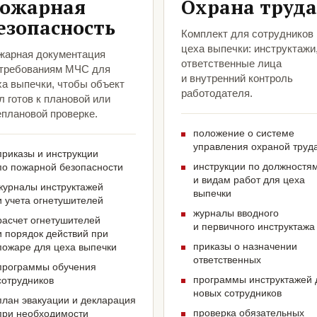
ожарная
Охрана труда
езопасность
Комплект для сотрудников
цеха выпечки: инструктажи
жарная документация
ответственные лица
 требованиям МЧС для
и внутренний контроль
ха выпечки, чтобы объект
работодателя.
 готов к плановой или
еплановой проверке.
положение о системе
управления охраной труд
приказы и инструкции
инструкции по должностя
по пожарной безопасности
и видам работ для цеха
журналы инструктажей
выпечки
и учета огнетушителей
журналы вводного
расчет огнетушителей
и первичного инструктажа
и порядок действий при
приказы о назначении
пожаре для цеха выпечки
ответственных
программы обучения
программы инструктажей 
сотрудников
новых сотрудников
план эвакуации и декларация
проверка обязательных
при необходимости