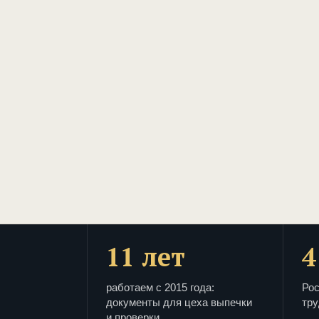
11 лет
4
работаем с 2015 года:
Рос
документы для цеха выпечки
тру
и проверки