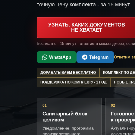
точную цену комплекта - за 15 минут.
УЗНАТЬ, КАКИХ ДОКУМЕНТОВ
НЕ ХВАТАЕТ
Бесплатно · 15 минут · ответим в мессенджере, есл
WhatsApp
Telegram
Ответим за
ДОРАБАТЫВАЕМ БЕСПЛАТНО
КОМПЛЕКТ ПО 
ПОДДЕРЖКА ПО КОМПЛЕКТУ - 1 ГОД
НОВЫЕ ТР
01
02
Санитарный блок
Готовнос
целиком
к провер
Уведомление, программа
Актуализир
производственного
документац