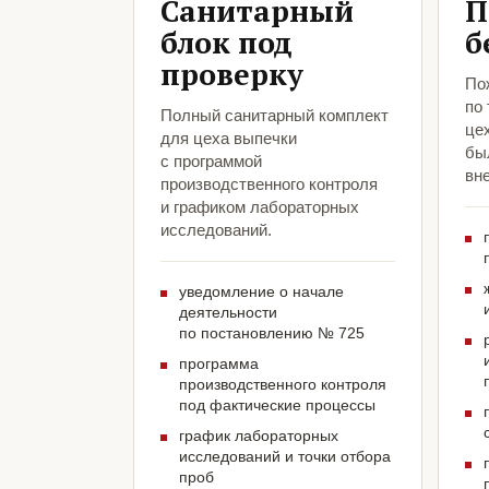
Санитарный
П
блок под
б
проверку
По
по
Полный санитарный комплект
це
для цеха выпечки
был
с программой
вн
производственного контроля
и графиком лабораторных
исследований.
уведомление о начале
деятельности
по постановлению № 725
программа
производственного контроля
под фактические процессы
график лабораторных
исследований и точки отбора
проб