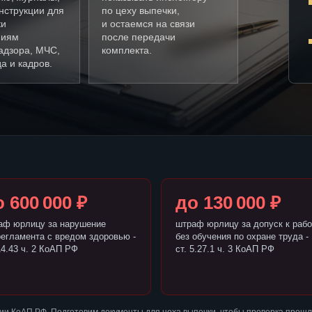
нструкции для
по цеху выпечки,
ки
и остаемся на связи
ниям
после передачи
адзора, МЧС,
комплекта.
а и кадров.
 600 000 ₽
до 130 000 ₽
аф юрлицу за нарушение
штраф юрлицу за допуск к рабо
регламента с вредом здоровью -
без обучения по охране труда -
14.43 ч. 2 КоАП РФ
ст. 5.27.1 ч. 3 КоАП РФ