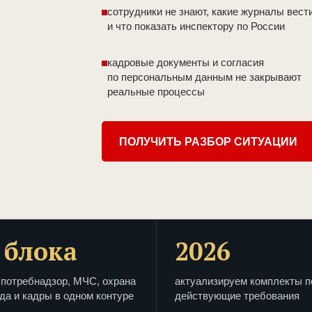
сотрудники не знают, какие журналы вест
и что показать инспектору по России
кадровые документы и согласия
по персональным данным не закрывают
реальные процессы
ПОЛУЧИТЬ РАЗБОР СИТУАЦИИ
 блока
2026
потребнадзор, МЧС, охрана
актуализируем комплекты п
да и кадры в одном контуре
действующие требования