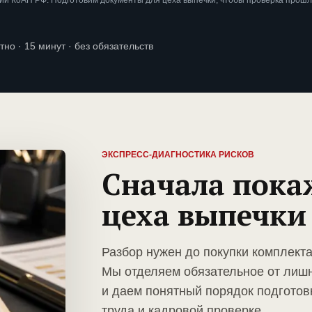
и КоАП РФ. Подготовим документы для цеха выпечки, чтобы проверка прошл
тно · 15 минут · без обязательств
ЭКСПРЕСС-ДИАГНОСТИКА РИСКОВ
Сначала пока
цеха выпечки
Разбор нужен до покупки комплекта
Мы отделяем обязательное от лиш
и даем понятный порядок подготов
труда и кадровой проверке.