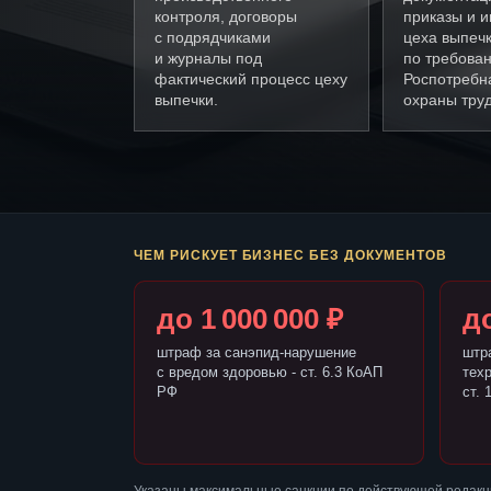
контроля, договоры
приказы и и
с подрядчиками
цеха выпеч
и журналы под
по требова
фактический процесс цеху
Роспотребн
выпечки.
охраны труд
ЧЕМ РИСКУЕТ БИЗНЕС БЕЗ ДОКУМЕНТОВ
до 1 000 000 ₽
до
штраф за санэпид-нарушение
штр
с вредом здоровью - ст. 6.3 КоАП
тех
РФ
ст. 