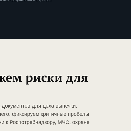
а без предписаний и штрафов.
жем риски для
 документов для цеха выпечки.
него, фиксируем критичные пробелы
ки к Роспотребнадзору, МЧС, охране