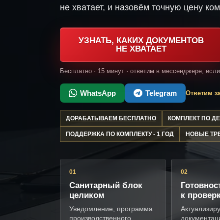
не хватает, и назовём точную цену ком
УЗНАТЬ, КАКИХ ДОКУМЕНТОВ
НЕ ХВАТАЕТ
Бесплатно · 15 минут · ответим в мессенджере, есл
WhatsApp
Telegram
Ответим за
ДОРАБАТЫВАЕМ БЕСПЛАТНО
КОМПЛЕКТ ПО 
ПОДДЕРЖКА ПО КОМПЛЕКТУ - 1 ГОД
НОВЫЕ ТР
01
02
Санитарный блок
Готовнос
целиком
к провер
Уведомление, программа
Актуализир
производственного
документац