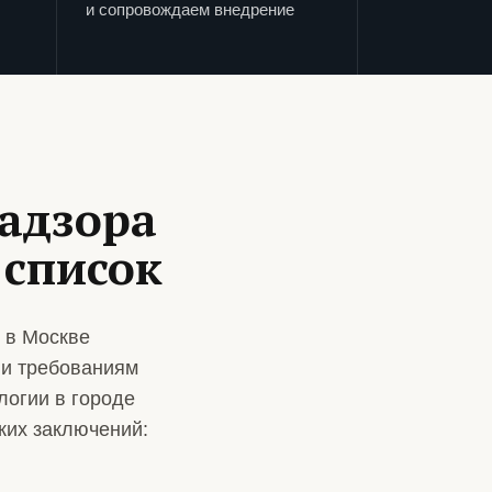
и сопровождаем внедрение
адзора
 список
 в Москве
 и требованиям
логии в городе
ких заключений: