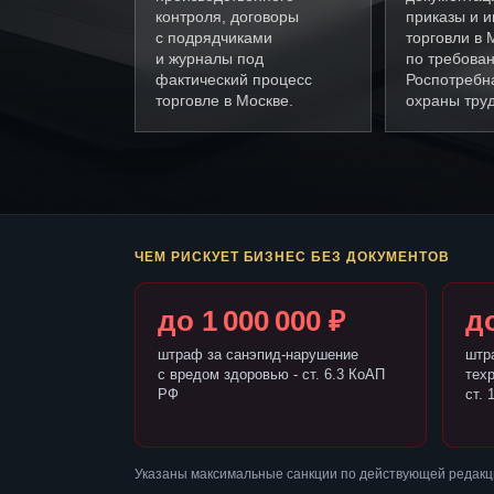
контроля, договоры
приказы и и
с подрядчиками
торговли в 
и журналы под
по требова
фактический процесс
Роспотребн
торговле в Москве.
охраны труд
ЧЕМ РИСКУЕТ БИЗНЕС БЕЗ ДОКУМЕНТОВ
до 1 000 000 ₽
до
штраф за санэпид-нарушение
штр
с вредом здоровью - ст. 6.3 КоАП
тех
РФ
ст. 
Указаны максимальные санкции по действующей редакци