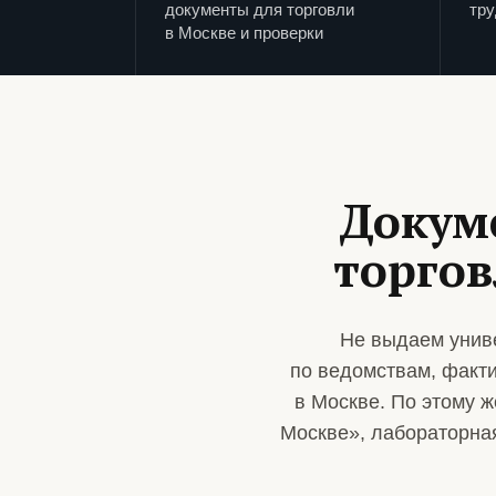
документы для торговли
тру
в Москве и проверки
Докум
торгов
Не выдаем унив
по ведомствам, факт
в Москве. По этому 
Москве», лабораторная