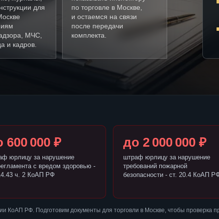
нструкции для
по торговле в Москве,
Москве
и остаемся на связи
ниям
после передачи
адзора, МЧС,
комплекта.
а и кадров.
 600 000 ₽
до 2 000 000 ₽
аф юрлицу за нарушение
штраф юрлицу за нарушение
регламента с вредом здоровью -
требований пожарной
14.43 ч. 2 КоАП РФ
безопасности - ст. 20.4 КоАП Р
и КоАП РФ. Подготовим документы для торговли в Москве, чтобы проверка 