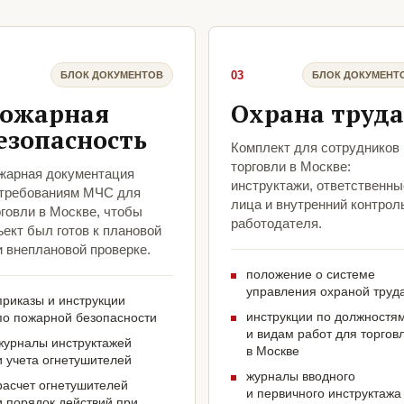
03
БЛОК ДОКУМЕНТОВ
БЛОК ДОКУМЕНТ
ожарная
Охрана труда
езопасность
Комплект для сотрудников
торговли в Москве:
жарная документация
инструктажи, ответственны
 требованиям МЧС для
лица и внутренний контрол
говли в Москве, чтобы
работодателя.
ект был готов к плановой
и внеплановой проверке.
положение о системе
управления охраной труд
приказы и инструкции
инструкции по должностя
по пожарной безопасности
и видам работ для торгов
журналы инструктажей
в Москве
и учета огнетушителей
журналы вводного
расчет огнетушителей
и первичного инструктажа
и порядок действий при