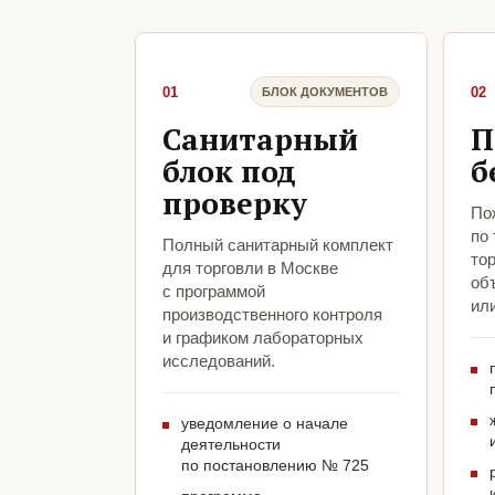
01
02
БЛОК ДОКУМЕНТОВ
Санитарный
П
блок под
б
проверку
По
по
Полный санитарный комплект
тор
для торговли в Москве
объ
с программой
ил
производственного контроля
и графиком лабораторных
исследований.
уведомление о начале
деятельности
по постановлению № 725